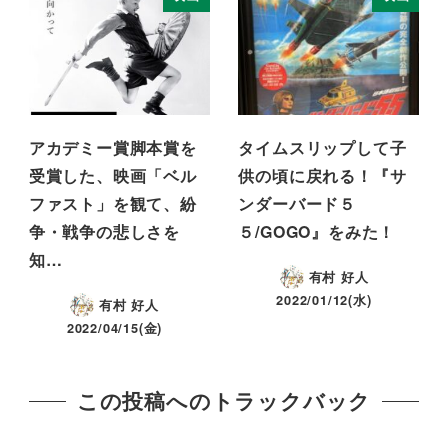
アカデミー賞脚本賞を
タイムスリップして子
受賞した、映画「ベル
供の頃に戻れる！『サ
ファスト」を観て、紛
ンダーバード５
争・戦争の悲しさを
５/GOGO』をみた！
知…
有村 好人
2022/01/12(水)
有村 好人
2022/04/15(金)
この投稿へのトラックバック