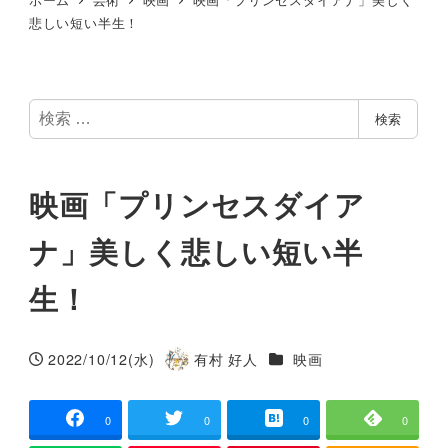
悲しい短い半生！
検
検索
索
映画「プリンセスダイア
ナ」美しく悲しい短い半
生！
カテゴリー
2022/10/12(水)
有村 好人
映画
投稿日
著
者
0
0
0
0