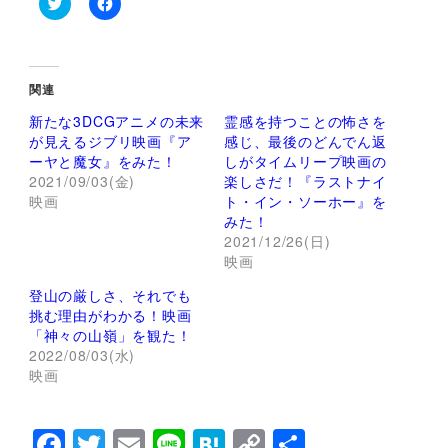
ク
F
リ
a
ッ
c
ク
e
し
b
て
o
関連
T
o
w
k
新たな3DCGアニメの未来
霊感を持つことの怖さを
i
で
t
共
が見えるジブリ映画『ア
感じ、最後のどんでん返
t
有
ーヤと魔女』をみた！
しがタイムリープ映画の
e
す
r
る
2021/09/03(金)
楽しさだ！『ラストナイ
で
に
映画
ト・イン・ソーホー』を
共
は
有
ク
みた！
(
リ
新
ッ
2021/12/26(日)
し
ク
映画
い
し
ウ
て
ィ
く
登山の厳しさ、それでも
ン
だ
挑む理由がわかる！映画
ド
さ
ウ
い
「神々の山嶺」を観た！
で
(
2022/08/03(水)
開
新
き
し
映画
ま
い
す
ウ
)
ィ
ン
F
T
E
Li
H
C
共
ド