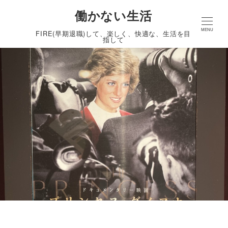
働かない生活
MENU
FIRE(早期退職)して、楽しく、快適な、生活を目
指して