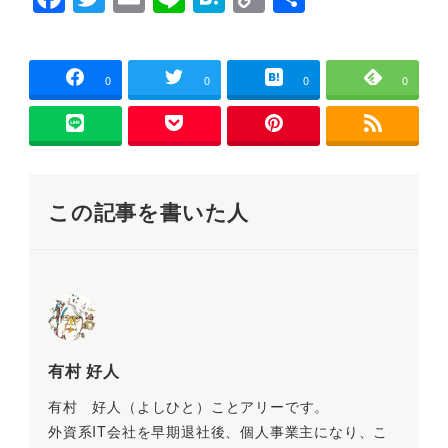
ウ
で
a
wi
m
n
at
o
有
開
き
c
tt
ai
e
e
p
ま
す
)
e
er
l
n
y
0
0
0
0
b
a
Li
o
n
o
k
この記事を書いた人
k
有村 好人
有村 好人（よしひと）ことアリーです。
外資系IT会社を早期退社後、個人事業主になり、こ