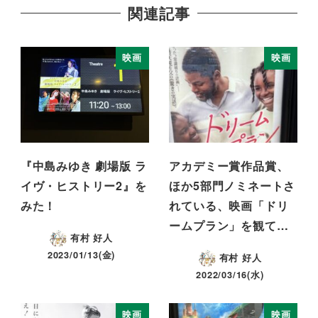
関連記事
映画
映画
『中島みゆき 劇場版 ラ
アカデミー賞作品賞、
イヴ・ヒストリー2』を
ほか5部門ノミネートさ
みた！
れている、映画「ドリ
ームプラン」を観て…
有村 好人
2023/01/13(金)
有村 好人
2022/03/16(水)
映画
映画