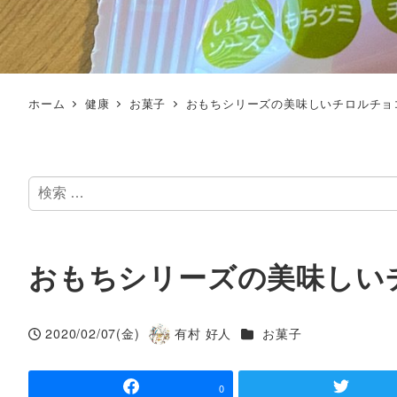
ホーム
健康
お菓子
おもちシリーズの美味しいチロルチョ
検
索
おもちシリーズの美味しい
カテゴリー
2020/02/07(金)
有村 好人
お菓子
投稿日
著
者
0