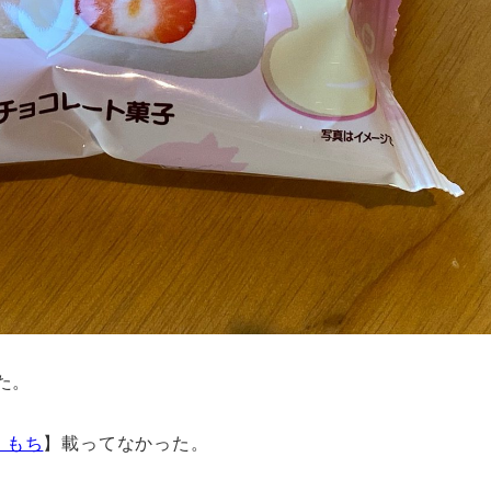
た。
くもち
】載ってなかった。