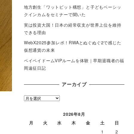
地方創生「ワットビット構想」と子どもベーシッ
クインカムをセミナーで聞いた
実は投資大国！日本の経常収支が世界上位を維持
できる理由
WebX2025参加レポ！RWAとぬぐぬぐ2で感じた
仮想通貨の未来
ペイペイドームVIPルームを体験｜早期退職者の福
岡遠征日記
アーカイブ
ア
ー
カ
2026年8月
イ
月
火
水
木
金
土
日
ブ
1
2