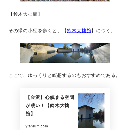
【鈴木大拙館】
その緑の小径を歩くと、【
鈴木大拙館
】につく。
ここで、ゆっくりと瞑想するのもおすすめである。
【金沢】心鎮まる空間
が凄い！【鈴木大拙
館】
ytanium.com