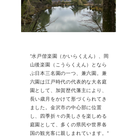
”水戸偕楽園（かいらくえん）、岡
山後楽園（こうらくえん）となら
ぶ日本三名園の一つ、兼六園。兼
六園は江戸時代の代表的な大名庭
園として、加賀歴代藩主により、
長い歳月をかけて形づくられてき
ました。金沢市の中心部に位置
し、四季折々の美しさを楽しめる
庭園として、多くの県民や世界各
国の観光客に親しまれています。”