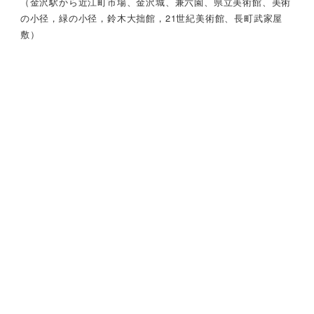
（金沢駅から近江町市場、金沢城、兼六園、県立美術館、美術
の小径，緑の小径，鈴木大拙館，21世紀美術館、長町武家屋
敷）