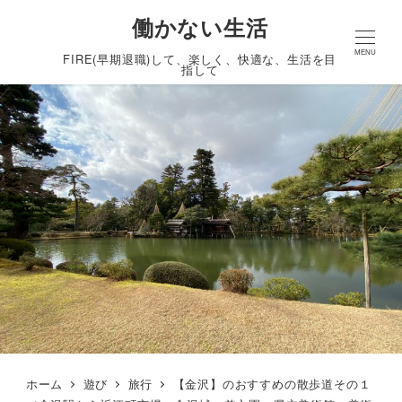
働かない生活
MENU
FIRE(早期退職)して、楽しく、快適な、生活を目
指して
ホーム
遊び
旅行
【金沢】のおすすめの散歩道その１