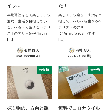
イラ…
た！
早期退社をして楽しく、快
楽しく、快適な、生活を目
適な、生活を目指してい
指して、へらへら生きるヘ
る、へらへら生きるヘラリ
ラリストのアリー
ストのアリー(@Arimura
(@ArimuraYoshi)です。
[…]
[…]
有村 好人
有村 好人
2021/06/08(火)
2021/05/30(日)
未分類
未分類
探し物の、方向と距
無料でコロナウイル