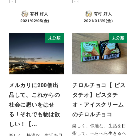
[…]
[…]
有村 好人
有村 好人
2021/02/05(金)
2021/01/29(金)
未分類
未分類
メルカリに200個出
チロルチョコ【 ピス
品して、これからの
タチオ】ピスタチ
社会に思いをはせ
オ・アイスクリーム
る！それでも物は欲
のチロルチョコ
しい！【…
楽しく、快適な、生活を目
指して、へらへら生きるヘ
楽しく、快適な、生活を目