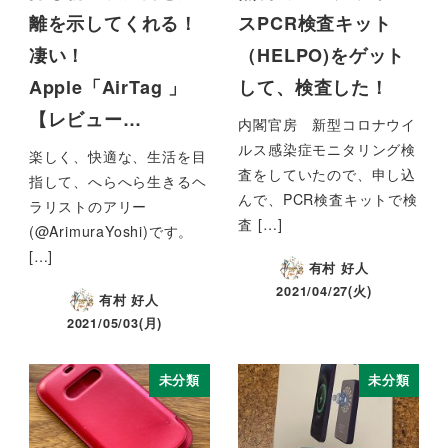
離を示してくれる！
スPCR検査キット
凄い！
（HELPO)をゲット
Apple「AirTag 」
して、検査した！
【レビュー…
内閣官房 新型コロナウイ
ルス感染症モニタリング検
楽しく、快適な、生活を目
査をしていたので、申し込
指して、へらへら生きるヘ
んで、PCR検査キットで検
ラリストのアリー
査 […]
(@ArimuraYoshi)です。
[…]
有村 好人
2021/04/27(火)
有村 好人
2021/05/03(月)
未分類
未分類