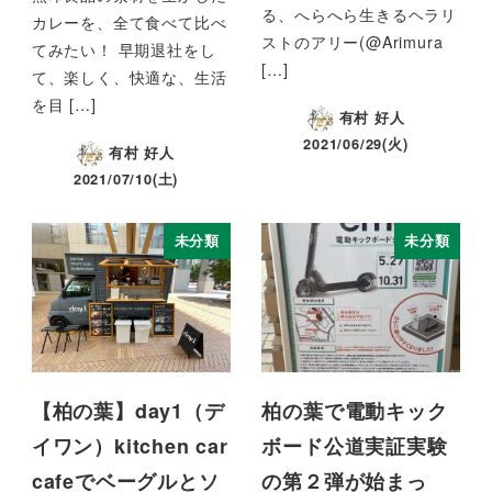
る、へらへら生きるヘラリ
カレーを、全て食べて比べ
ストのアリー(@Arimura
てみたい！ 早期退社をし
[…]
て、楽しく、快適な、生活
を目 […]
有村 好人
2021/06/29(火)
有村 好人
2021/07/10(土)
未分類
未分類
【柏の葉】day1（デ
柏の葉で電動キック
イワン）kitchen car
ボード公道実証実験
cafeでベーグルとソ
の第２弾が始まっ