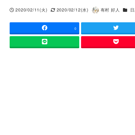
カテ
2020/02/11(火)
2020/02/12(水)
有村 好人
日
投稿日
更新日
著
者
0