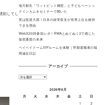
地方創生「ワットビット構想」と子どもベーシッ
クインカムをセミナーで聞いた
遅刻してし
実は投資大国！日本の経常収支が世界上位を維持
できる理由
WebX2025参加レポ！RWAとぬぐぬぐ2で感じた
仮想通貨の未来
ペイペイドームVIPルームを体験｜早期退職者の福
岡遠征日記
アーカイブ
ア
ー
カ
2026年8月
イ
月
火
水
木
金
土
日
ブ
1
2