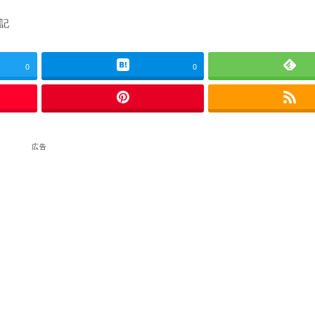
ゴリー
記
0
0
広告