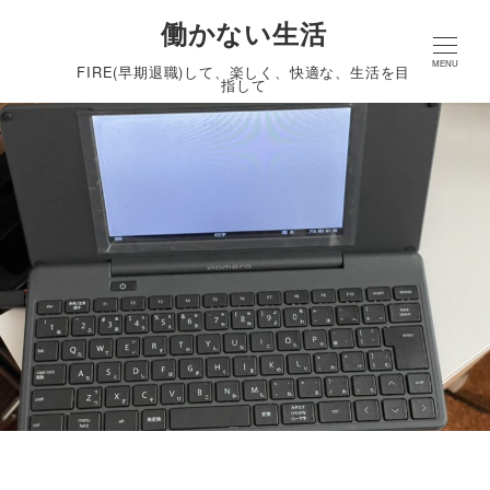
働かない生活
MENU
FIRE(早期退職)して、楽しく、快適な、生活を目
指して