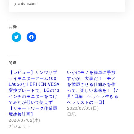
ytanium.com
共有:
ク
F
リ
a
ッ
c
ク
e
し
b
て
o
関連
T
o
w
k
【レビュー】サンワサプ
いかにモノを簡単に手放
i
で
t
共
ライモニターアーム100-
すかが、大事だ！ モノ
t
有
LA050とHERIKEN VESA
を循環させる仕組みを作
e
す
r
る
変換プレートで、LGの43
って、楽しい未来を！【7
で
に
インチのモニターをつけ
月4日編 ヘラヘラ生きる
共
は
有
ク
てみたが傾いて使えず
ヘラリストの一日】
(
リ
【リモートワーク作業環
新
ッ
2020/07/05(日)
し
ク
境改善計画】
日記
い
し
ウ
て
2020/07/02(木)
ィ
く
ガジェット
ン
だ
ド
さ