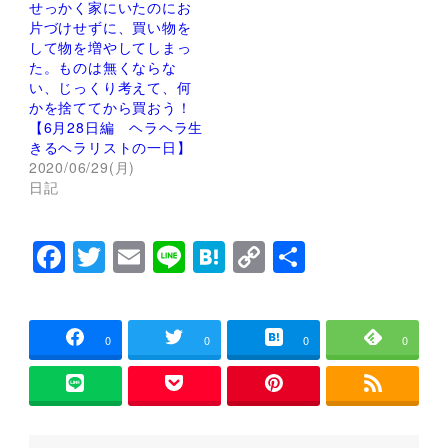
ウ
い
せっかく家にいたのにお
で
(
片づけせずに、買い物を
開
新
き
し
して物を増やしてしまっ
ま
い
た。ものは無くならな
す
ウ
)
ィ
い、じっくり考えて、何
ン
かを捨ててから買おう！
ド
ウ
【6月28日編 ヘラヘラ生
で
きるヘラリストの一日】
開
き
2020/06/29(月)
ま
す
日記
)
F
T
E
Li
H
C
共
a
wi
m
n
at
o
有
c
tt
ai
e
e
p
e
er
l
n
y
0
0
0
0
b
a
Li
o
n