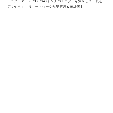
モニターアームでLGの43インチのモニターを浮かして、机を
広く使う！【リモートワーク作業環境改善計画】