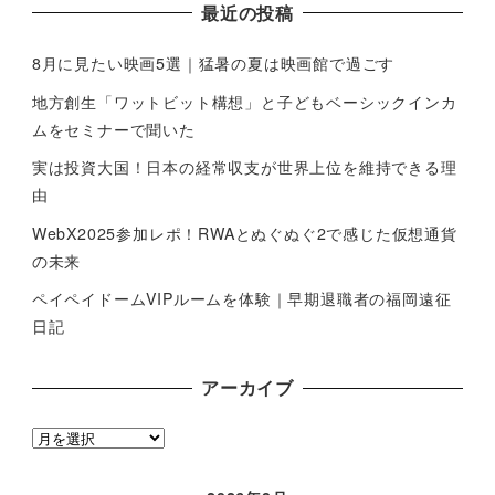
最近の投稿
8月に見たい映画5選｜猛暑の夏は映画館で過ごす
地方創生「ワットビット構想」と子どもベーシックインカ
ムをセミナーで聞いた
実は投資大国！日本の経常収支が世界上位を維持できる理
由
WebX2025参加レポ！RWAとぬぐぬぐ2で感じた仮想通貨
の未来
ペイペイドームVIPルームを体験｜早期退職者の福岡遠征
日記
アーカイブ
ア
ー
カ