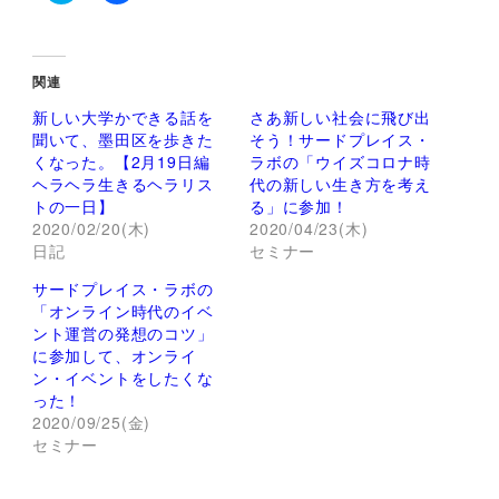
ク
F
リ
a
ッ
c
ク
e
し
b
て
o
関連
T
o
w
k
新しい大学かできる話を
さあ新しい社会に飛び出
i
で
t
共
聞いて、墨田区を歩きた
そう！サードプレイス・
t
有
くなった。【2月19日編
ラボの「ウイズコロナ時
e
す
r
る
ヘラヘラ生きるヘラリス
代の新しい生き方を考え
で
に
トの一日】
る」に参加！
共
は
有
ク
2020/02/20(木)
2020/04/23(木)
(
リ
日記
新
ッ
セミナー
し
ク
い
し
サードプレイス・ラボの
ウ
て
ィ
く
「オンライン時代のイベ
ン
だ
ント運営の発想のコツ」
ド
さ
ウ
い
に参加して、オンライ
で
(
ン・イベントをしたくな
開
新
き
し
った！
ま
い
2020/09/25(金)
す
ウ
)
ィ
セミナー
ン
ド
ウ
で