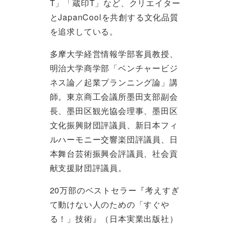
T」「蔵印T」など、クリエイター
とJapanCoolを共創する文化品質
を追求している。
多摩大学経営情報学部客員教授、
明治大学商学部「ベンチャービジ
ネス論／起業プランニング論」講
師。東京商工会議所墨田支部副会
長、墨田区観光協会理事、墨田区
文化振興財団評議員、新日本フィ
ルハーモニー交響楽団評議員、日
本舞台芸術振興会評議員、社会貢
献支援財団評議員。
20万部のベストセラー『考えすぎ
て動けない人のための「すぐや
る！」技術』（日本実業出版社）