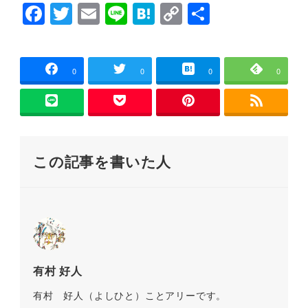
F
T
E
Li
H
C
共
開
き
ま
a
wi
m
n
at
o
有
す
)
c
tt
ai
e
e
p
e
er
l
n
y
0
0
0
0
b
a
Li
o
n
o
k
この記事を書いた人
k
有村 好人
有村 好人（よしひと）ことアリーです。