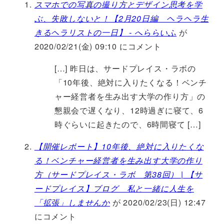
スマホでの写真の撮り方とデザイン思考を学
ぶ、失敗しないと！【2月20日編 ヘラヘラ生
きるヘラリストの一日】 - へららいふ
が
2020/02/21(金) 09:10 にコメント
[…] 昨日は、サードプレイス・ラボの
「10年後、絶対に入りたくなる！ベンチ
ャー経営者を生み出す大学の作り方」の
懇親会で遅くなり、12時過ぎに寝て、6
時ぐらいに起きたので、6時間寝て […]
【開催レポート】10年後、絶対に入りたくな
る！ベンチャー経営者を生み出す大学の作り
方（サードプレイス・ラボ 第38回） | 【サ
ードプレイス】ブログ 私と一緒に人生を
「拡張」しませんか
が 2020/02/23(日) 12:47
にコメント