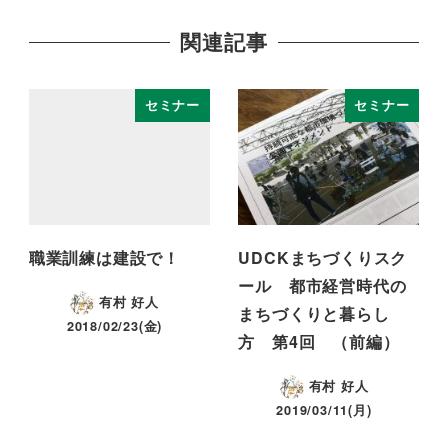
関連記事
セミナー
セミナー
職業訓練は建設で！
UDCKまちづくりスク
ール 都市経営時代の
有村 好人
まちづくりと暮らし
2018/02/23(金)
方 第4回 （前編）
有村 好人
2019/03/11(月)