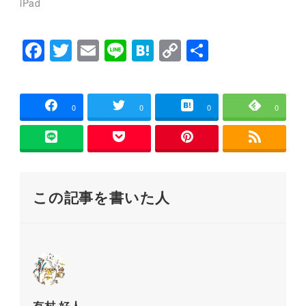
iPad
ま
い
す
ウ
)
ィ
ン
F
T
E
Li
H
C
共
ド
ウ
で
a
wi
m
n
at
o
有
開
き
c
tt
ai
e
e
p
ま
す
)
e
er
l
n
y
0
0
0
0
b
a
Li
o
n
o
k
この記事を書いた人
k
有村 好人