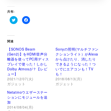
共有:
ク
F
リ
a
ッ
c
ク
e
し
b
て
o
関連
T
o
w
k
【SONOS Beam
Sonyの照明(マルチファン
i
で
t
共
(Gen2)】をHDMI音声分
クションライト）がAlexa
t
有
離器を使ってPC用ディス
から点けたり、消したり
e
す
r
る
プレイで使った！しかし
できるようになった！つ
で
に
Dolby Atmosが？【レビ
いでにエアコンも！TV
共
は
有
ク
ュー】
も！
(
リ
2021/12/07(火)
新
ッ
2018/08/13(月)
し
ク
ガジェット
ガジェット
い
し
ウ
て
ィ
く
Netatmoウエザーステー
ン
だ
ションにモジュールを追
ド
さ
ウ
い
加
で
(
2014/08/04(月)
開
新
き
し