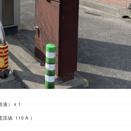
速） x 1
流値: 110 A ）