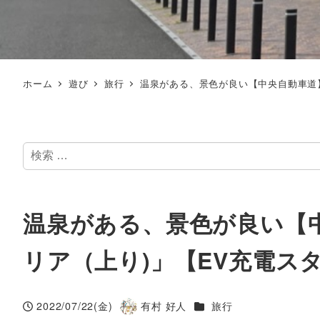
ホーム
遊び
旅行
温泉がある、景色が良い【中央自動車道
検
索
温泉がある、景色が良い【
リア（上り)」【EV充電ス
カテゴリー
2022/07/22(金)
有村 好人
旅行
投稿日
著