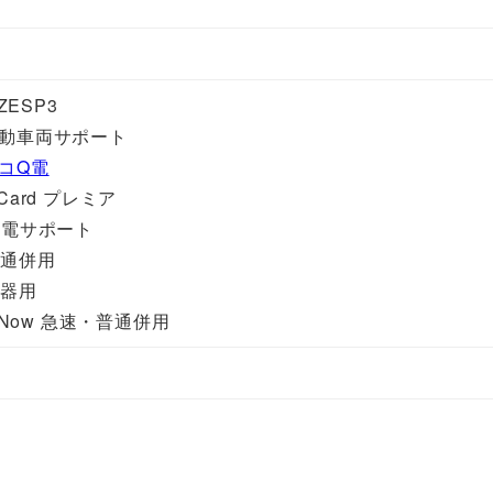
ZESP3
電動車両サポート
コQ電
Card プレミア
充電サポート
普通併用
電器用
geNow 急速・普通併用