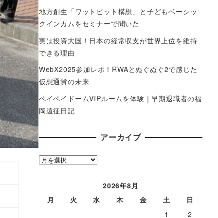
地方創生「ワットビット構想」と子どもベーシッ
クインカムをセミナーで聞いた
実は投資大国！日本の経常収支が世界上位を維持
できる理由
WebX2025参加レポ！RWAとぬぐぬぐ2で感じた
仮想通貨の未来
ペイペイドームVIPルームを体験｜早期退職者の福
岡遠征日記
アーカイブ
ア
ー
カ
2026年8月
イ
月
火
水
木
金
土
日
ブ
1
2