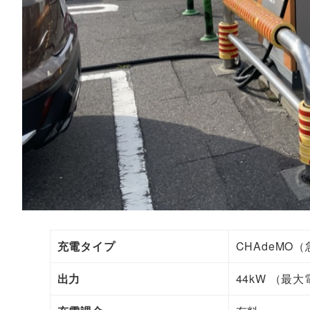
充電タイプ
CHAdeMO（急
出力
44kW （最大電