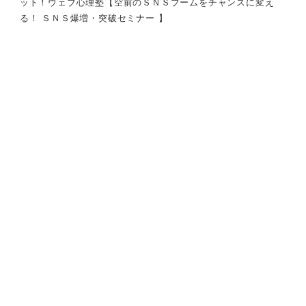
ット！ウェブ心理塾【空前のＳＮＳブームをチャンスに変え
る！ ＳＮＳ爆増・突破セミナー 】