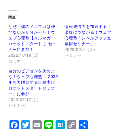
リ
a
ッ
c
ク
e
し
b
て
o
関連
T
o
w
k
なぜ、僕のメルマガは伸
情報発信力を加速する！
i
で
t
共
びないかが分かった！ウ
出版につながる！ウェブ
t
有
ェブ心理塾【メルマガ・
心理塾「レベルアップ文
e
す
r
る
ロケットスタート 】セミ
章術セミナー」
で
に
ナーに参加！
2023/02/21(火)
共
は
有
ク
2022/10/16(日)
セミナー
(
リ
セミナー
新
ッ
し
ク
い
し
自分のビジョンを決めよ
ウ
て
ィ
く
う！ウェブ心理塾 「2022
ン
だ
年を大躍進する目標実現
ド
さ
ウ
い
ロケットスタートセミナ
で
(
ー」に参加
開
新
き
し
2022/01/17(月)
ま
い
セミナー
す
ウ
)
ィ
ン
ド
ウ
F
T
E
Li
H
C
共
で
開