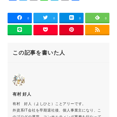
a
wi
m
n
at
o
有
き
ま
す
c
tt
ai
e
e
p
)
e
er
l
n
y
0
0
0
0
b
a
Li
o
n
o
k
この記事を書いた人
k
有村 好人
有村 好人（よしひと）ことアリーです。
外資系IT会社を早期退社後、個人事業主になり、こ
のブログの運営、コンサルティング業務を行なって