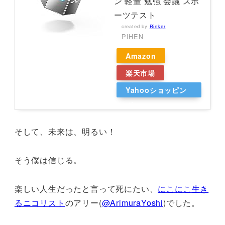
ン 軽量 勉強 会議 スポ
ーツテスト
created by
Rinker
PIHEN
Amazon
楽天市場
Yahooショッピン
グ
そして、未来は、明るい！
そう僕は信じる。
楽しい人生だったと言って死にたい、
にこにこ生き
るニコリスト
のアリー(
@ArimuraYoshi
)でした。