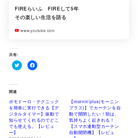
FIREらいふ FIREして5年
その楽しい生活を語る
www.youtube.com
共有:
ク
F
リ
a
ッ
c
ク
e
し
b
て
o
関連
T
o
w
k
ポモドーロ・テクニック
【mornin’plus(モーニン
i
で
t
共
を簡単に実行できる【デ
プラス)】でカーテンを自
t
有
ジタルタイマー】振動で
動で開閉したい！朝は、
e
す
r
る
知らせてくれるのでどこ
気持ちよく起きれる！
で
に
でも使える。【レビュ
【スマホ連動型カーテン
共
は
有
ク
ー】
自動開閉機】【レビュ
(
リ