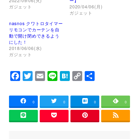
2022/09/06(火)
新
ッ
ー】
し
ク
ガジェット
2020/04/06(月)
い
し
ウ
て
ガジェット
ィ
く
ン
だ
nasnos クワトロタイマー
ド
さ
ウ
い
リモコンでカーテンを自
で
(
動で開け閉めできるよう
開
新
き
し
にした！
ま
い
2018/06/06(水)
す
ウ
)
ィ
ガジェット
ン
ド
ウ
で
F
T
E
Li
H
C
共
開
き
ま
a
wi
m
n
at
o
有
す
)
c
tt
ai
e
e
p
e
er
l
n
y
0
0
0
0
b
a
Li
o
n
o
k