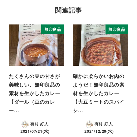
関連記事
無印良品
無印良品
たくさんの豆の甘さが
確かに柔らかいお肉の
美味しい、無印良品の
ようだ！無印良品の素
素材を生かしたカレー
材を生かしたカレー
【ダール（豆のカレ
【大豆ミートのスパイ
ー…
シ…
有村 好人
有村 好人
2021/07/21(水)
2021/12/29(水)