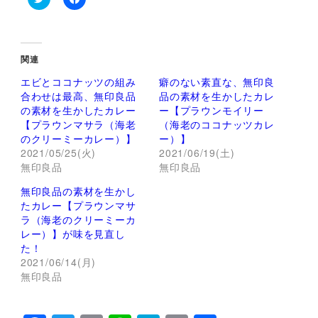
ク
F
リ
a
ッ
c
ク
e
し
b
て
o
関連
T
o
w
k
エビとココナッツの組み
癖のない素直な、無印良
i
で
t
共
合わせは最高、無印良品
品の素材を生かしたカレ
t
有
の素材を生かしたカレー
ー【プラウンモイリー
e
す
r
る
【プラウンマサラ（海老
（海老のココナッツカレ
で
に
のクリーミーカレー）】
ー）】
共
は
有
ク
2021/05/25(火)
2021/06/19(土)
(
リ
無印良品
新
ッ
無印良品
し
ク
い
し
無印良品の素材を生かし
ウ
て
ィ
く
たカレー【プラウンマサ
ン
だ
ラ（海老のクリーミーカ
ド
さ
ウ
い
レー）】が味を見直し
で
(
た！
開
新
き
し
2021/06/14(月)
ま
い
無印良品
す
ウ
)
ィ
ン
ド
ウ