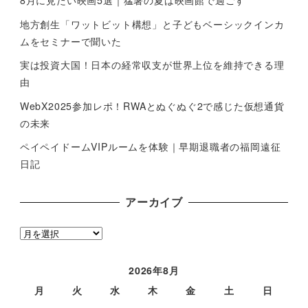
地方創生「ワットビット構想」と子どもベーシックインカ
ムをセミナーで聞いた
実は投資大国！日本の経常収支が世界上位を維持できる理
由
WebX2025参加レポ！RWAとぬぐぬぐ2で感じた仮想通貨
の未来
ペイペイドームVIPルームを体験｜早期退職者の福岡遠征
日記
アーカイブ
ア
ー
カ
2026年8月
イ
月
火
水
木
金
土
日
ブ