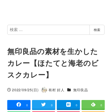
検
検索
索
無印良品の素材を生かした
カレー【ほたてと海老のビ
スクカレー】
カテゴリー
2022/09/25(日)
有村 好人
無印良品
投稿日
著
者
0
0
0
0