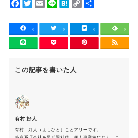
F
T
E
Li
H
C
共
で
開
a
wi
m
n
at
o
有
き
ま
す
c
tt
ai
e
e
p
)
e
er
l
n
y
0
0
0
0
b
a
Li
o
n
o
k
この記事を書いた人
k
有村 好人
有村 好人（よしひと）ことアリーです。
外資系IT会社を早期退社後、個人事業主になり、こ