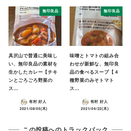
無印良品
無印良品
具沢山で普通に美味し
味噌とトマトの組み合
い、無印良品の素材を
わせが新鮮な、無印良
生かしたカレー【チキ
品の食べるスープ【４
ンとごろごろ野菜の
種野菜のみそトマト
ス…
ス…
有村 好人
有村 好人
2021/08/05(木)
2021/04/22(木)
この投稿へのトラックバック