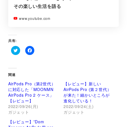
その楽しい生活を語る
www.youtube.com
共有:
ク
F
リ
a
ッ
c
ク
e
し
b
て
o
関連
T
o
w
k
AirPods Pro（第2世代）
【レビュー】新しい
i
で
t
共
に対応した「MOONMN
AirPods Pro (第２世代）
t
有
AirPods Pro 2 ケース」
が来た！細かいところが
e
す
r
る
【レビュー】
進化している！
で
に
2022/09/26(月)
2022/09/24(土)
共
は
有
ク
ガジェット
ガジェット
(
リ
新
ッ
し
ク
【レビュー】”Dom
い
し