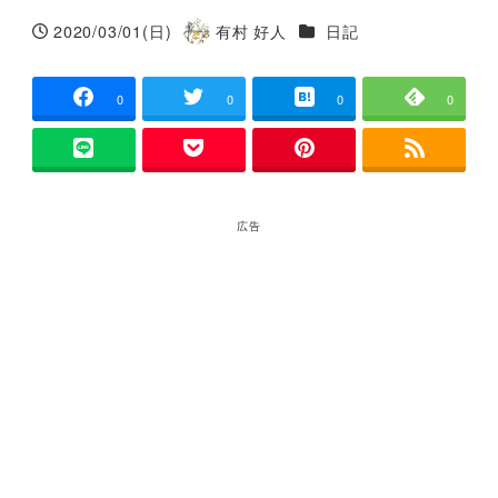
カテゴリー
2020/03/01(日)
有村 好人
日記
投稿日
著
者
0
0
0
0
広告