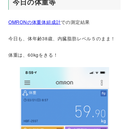
今日の体重等
OMRONの体重体組成計
での測定結果
今日も、体年齢38歳、内臓脂肪レベル５のまま！
体重は、60kgをきる！