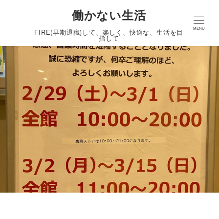
働かない生活
MENU
FIRE(早期退職)して、楽しく、快適な、生活を目
指して