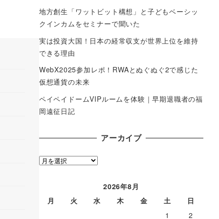
地方創生「ワットビット構想」と子どもベーシッ
クインカムをセミナーで聞いた
実は投資大国！日本の経常収支が世界上位を維持
できる理由
WebX2025参加レポ！RWAとぬぐぬぐ2で感じた
仮想通貨の未来
ペイペイドームVIPルームを体験｜早期退職者の福
岡遠征日記
アーカイブ
ア
ー
カ
2026年8月
イ
月
火
水
木
金
土
日
ブ
1
2