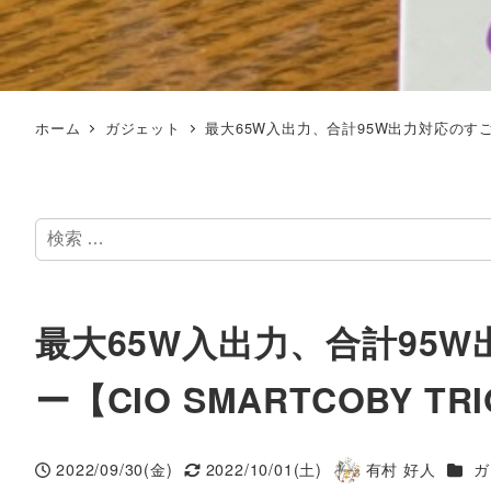
ホーム
ガジェット
最大65W入出力、合計95W出力対応のすごい
検
索
最大65W入出力、合計95
ー【CIO SMARTCOBY 
カテ
2022/09/30(金)
2022/10/01(土)
有村 好人
ガ
投稿日
更新日
著