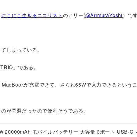
、
にこにこ生きるニコリスト
のアリー(
@ArimuraYoshi
）で
ってしまっている。
 TRIO」である。
MacBookが充電できて、さられ65Wで入力できるという
るのが問題だったので便利そうである。
65W 20000mAh モバイルバッテリー 大容量 3ポート USB-C × 