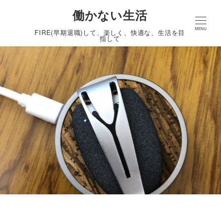
働かない生活
MENU
FIRE(早期退職)して、楽しく、快適な、生活を目
指して