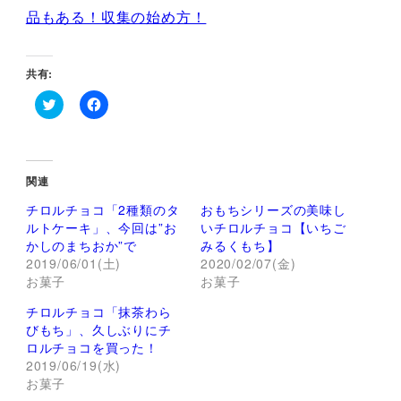
品もある！収集の始め方！
共有:
ク
F
リ
a
ッ
c
ク
e
し
b
て
o
関連
T
o
w
k
チロルチョコ「2種類のタ
おもちシリーズの美味し
i
で
t
共
ルトケーキ」、今回は”お
いチロルチョコ【いちご
t
有
かしのまちおか”で
みるくもち】
e
す
r
る
2019/06/01(土)
2020/02/07(金)
で
に
お菓子
お菓子
共
は
有
ク
(
リ
チロルチョコ「抹茶わら
新
ッ
し
ク
びもち」、久しぶりにチ
い
し
ロルチョコを買った！
ウ
て
ィ
く
2019/06/19(水)
ン
だ
お菓子
ド
さ
ウ
い