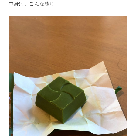
中身は、こんな感じ