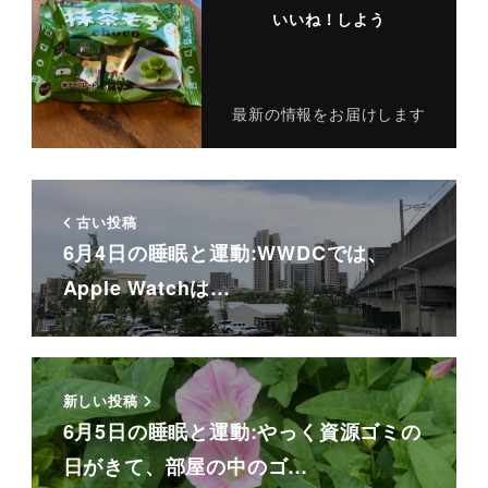
いいね！しよう
最新の情報をお届けします
古い投稿
6月4日の睡眠と運動:WWDCでは、
Apple Watchは…
新しい投稿
6月5日の睡眠と運動:やっく資源ゴミの
日がきて、部屋の中のゴ…