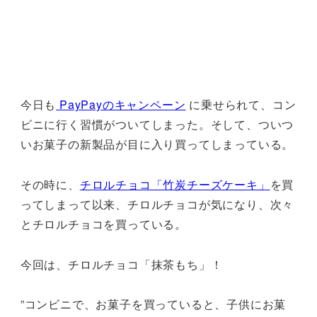
今日も
PayPayのキャンペーン
に乗せられて、コン
ビニに行く習慣がついてしまった。そして、ついつ
いお菓子の新製品が目に入り買ってしまっている。
その時に、
チロルチョコ「竹炭チーズケーキ」
を買
ってしまって以来、チロルチョコが気になり、次々
とチロルチョコを買っている。
今回は、チロルチョコ「抹茶もち」！
”コンビニで、お菓子を買っていると、子供にお菓