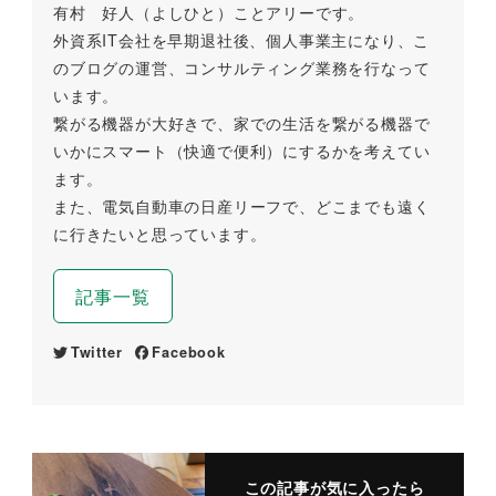
有村 好人（よしひと）ことアリーです。
外資系IT会社を早期退社後、個人事業主になり、こ
のブログの運営、コンサルティング業務を行なって
います。
繋がる機器が大好きで、家での生活を繋がる機器で
いかにスマート（快適で便利）にするかを考えてい
ます。
また、電気自動車の日産リーフで、どこまでも遠く
に行きたいと思っています。
記事一覧
Twitter
Facebook
この記事が気に入ったら