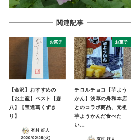
関連記事
お菓子
お菓子
【金沢】おすすめの
チロルチョコ【芋よう
【お土産】ベスト【森
かん】浅草の舟和本店
八】【宝達葛くずき
とのコラボ商品、元祖
り】
芋ようかんだ食べた
い…
有村 好人
2020/02/25(火)
有村 好人