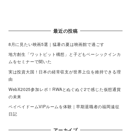
最近の投稿
8月に見たい映画5選｜猛暑の夏は映画館で過ごす
地方創生「ワットビット構想」と子どもベーシックインカ
ムをセミナーで聞いた
実は投資大国！日本の経常収支が世界上位を維持できる理
由
WebX2025参加レポ！RWAとぬぐぬぐ2で感じた仮想通貨
の未来
ペイペイドームVIPルームを体験｜早期退職者の福岡遠征
日記
アーカイブ