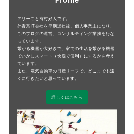
アリーこと有村好人です。
外資系IT会社を早期退社後、個人事業主になり、
このブログの運営、コンサルティング業務を行な
っています。
繋がる機器が大好きで、家での生活を繋がる機器
でいかにスマート（快適で便利）にするかを考え
ています。
また、電気自動車の日産リーフで、どこまでも遠
くに行きたいと思っています。
詳しくはこちら