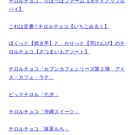
チロルチョコ、らぽっぽファーム【ポテトアップル
パイ】
これは定番 ! チロルチョコ【いちごみるく】
ほくっと【焼き芋】と、かりっと【芋けんぴ】のチ
ロルチョコ【さつまいもアソート】
チロルチョコ「セブンカフェシリーズ第２弾 アイ
ス・カフェ・ラテ」
ビックチロル「七夕」
チロルチョコ「沖縄スイーツ」
チロルチョコ「抹茶もち」