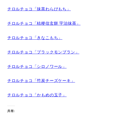
チロルチョコ「抹茶わらびもち」
チロルチョコ「桔梗信玄餅 宇治抹茶」
チロルチョコ「きなこもち」
チロルチョコ「プラックモンブラン」
チロルチョコ「シロノワール」
チロルチョコ「竹炭チーズケーキ」
チロルチョコ「かもめの玉子」
共有: