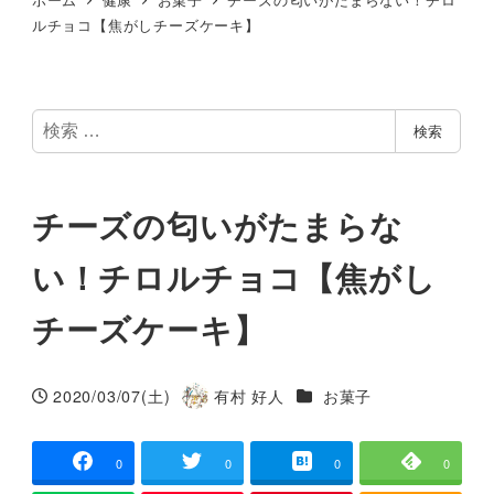
ルチョコ【焦がしチーズケーキ】
検
検索
索
チーズの匂いがたまらな
い！チロルチョコ【焦がし
チーズケーキ】
カテゴリー
2020/03/07(土)
有村 好人
お菓子
投稿日
著
者
0
0
0
0