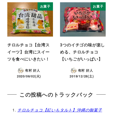
お菓子
お菓子
チロルチョコ【台湾ス
3つのイチゴの味が楽し
イーツ】台湾にスイー
める、チロルチョコ
ツを食べにいきたい！
【いちごがいっぱい】
有村 好人
有村 好人
2020/06/02(火)
2019/12/28(土)
この投稿へのトラックバック
チロルチョコ【紅いもタルト】沖縄の御菓子