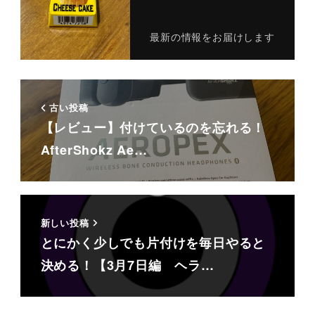
最新の情報をお届けします
古い投稿
【レビュー】付けているのを忘れる！
AfterShokz Ae…
新しい投稿
とにかく少しでも片付けを毎日やると
決める！【3月7日編 ヘラ…