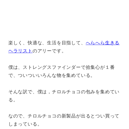
楽しく、快適な、生活を目指して、
へらへら生きる
ヘラリスト
のアリーです。
僕は、ストレングスファインダーで拾集心が１番
で、ついついいろんな物を集めている。
そんな訳で、僕は，チロルチョコの包みを集めてい
る。
なので、チロルチョコの新製品が出るとつい買って
しまっている。