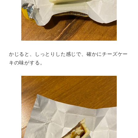
かじると、しっとりした感じで、確かにチーズケー
キの味がする。