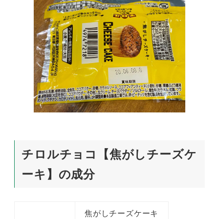
チロルチョコ【焦がしチーズケ
ーキ】の成分
焦がしチーズケーキ