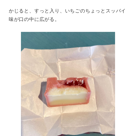
かじると、すっと入り、いちごのちょっとスッバイ
味が口の中に広がる。