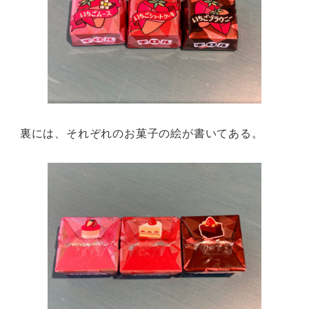
裏には、それぞれのお菓子の絵が書いてある。