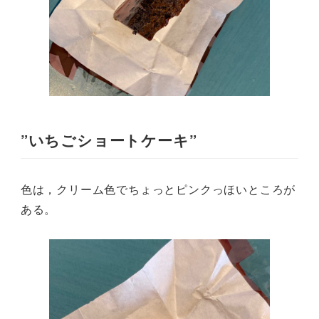
”いちごショートケーキ”
色は，クリーム色でちょっとピンクっほいところが
ある。