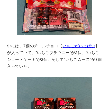
中には、7個のチロルチョコ【
いちごがいっぱい
】
が入っていて、”いちごブラウニー”が2個、”いちご
ショートケーキ”が2個、そして”いちごムース”が3個
入っていた。