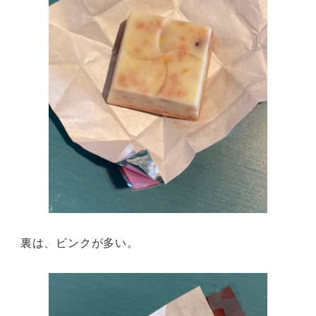
裏は、ビンクが多い。