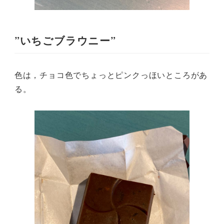
”いちごブラウニー”
色は，チョコ色でちょっとピンクっほいところがあ
る。