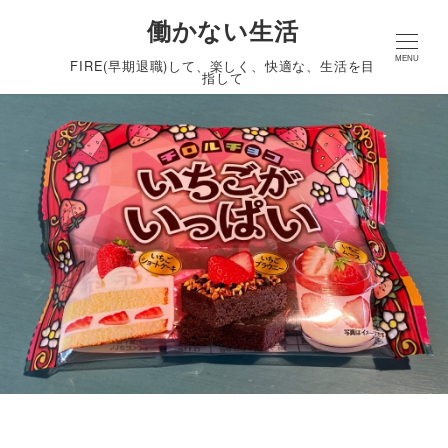
働かない生活
MENU
FIRE(早期退職)して、楽しく、快適な、生活を目
指して