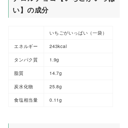
い】の成分
いちごがいっぱい（一袋）
エネルギー
243kcal
タンパク質
1.9g
脂質
14.7g
炭水化物
25.8g
食塩相当量
0.11g