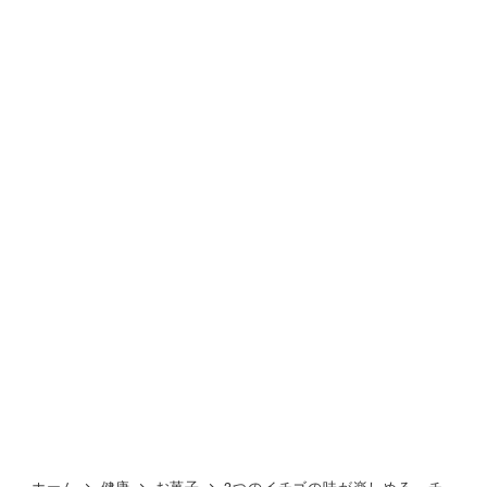
ホーム
健康
お菓子
3つのイチゴの味が楽しめる、チ