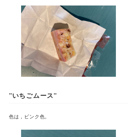
”いちごムース”
色は，ビンク色。