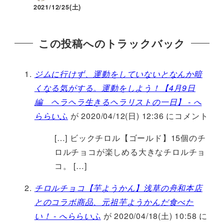
2021/12/25(土)
この投稿へのトラックバック
ジムに行けず、運動をしていないとなんか暗
くなる気がする。運動をしよう！【4月9日
編 ヘラヘラ生きるヘラリストの一日】 - へ
ららいふ
が 2020/04/12(日) 12:36 にコメント
[…] ビックチロル【ゴールド】15個のチ
ロルチョコが楽しめる大きなチロルチョ
コ。 […]
チロルチョコ【芋ようかん】浅草の舟和本店
とのコラボ商品、元祖芋ようかんだ食べた
い！ - へららいふ
が 2020/04/18(土) 10:58 に