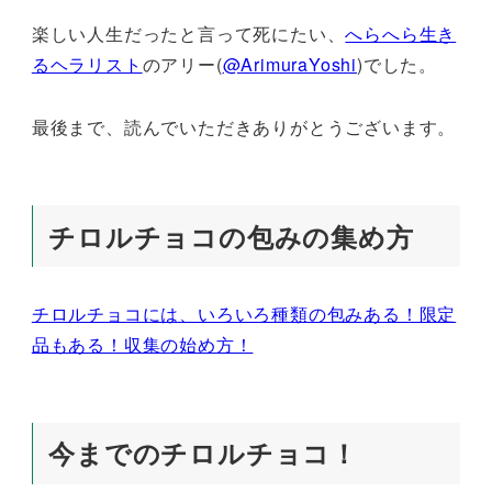
楽しい人生だったと言って死にたい、
へらへら生き
るヘラリスト
のアリー(
@ArimuraYoshi
)でした。
最後まで、読んでいただきありがとうございます。
チロルチョコの包みの集め方
チロルチョコには、いろいろ種類の包みある！限定
品もある！収集の始め方！
今までのチロルチョコ！