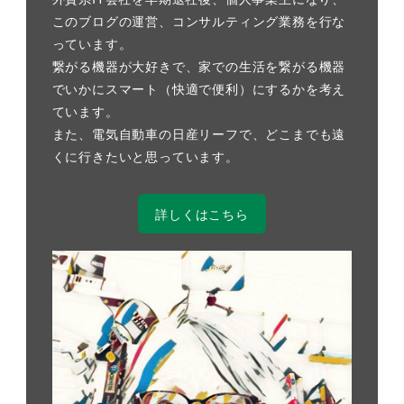
このブログの運営、コンサルティング業務を行な
っています。
繋がる機器が大好きで、家での生活を繋がる機器
でいかにスマート（快適で便利）にするかを考え
ています。
また、電気自動車の日産リーフで、どこまでも遠
くに行きたいと思っています。
詳しくはこちら