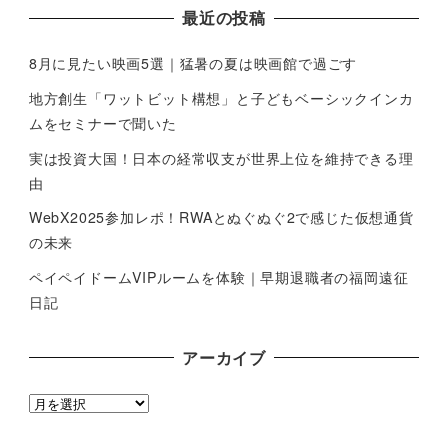
最近の投稿
8月に見たい映画5選｜猛暑の夏は映画館で過ごす
地方創生「ワットビット構想」と子どもベーシックインカ
ムをセミナーで聞いた
実は投資大国！日本の経常収支が世界上位を維持できる理
由
WebX2025参加レポ！RWAとぬぐぬぐ2で感じた仮想通貨
の未来
ペイペイドームVIPルームを体験｜早期退職者の福岡遠征
日記
アーカイブ
ア
ー