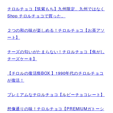
チロルチョコ【筑紫もち】九州限定、九州ではなく
Shop チロルチョコで買った。
２つの和の味が楽しめる！チロルチョコ【お茶アソ
ート】
チーズの匂いがたまらない！チロルチョコ【焦がし
チーズケーキ】
【チロルの復活祭BOX 】1990年代のチロルチョコ
が復活！
プレミアムなチロルチョコ【ルビーチョコレート】
想像通りの味！チロルチョコ【PREMIUMガトーシ