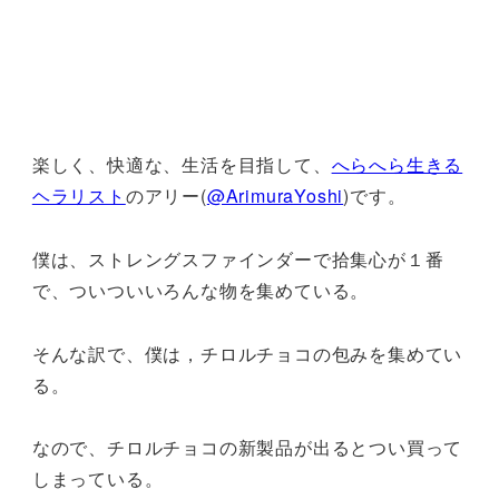
楽しく、快適な、生活を目指して、
へらへら生きる
ヘラリスト
のアリー(
@ArimuraYoshi
)です。
僕は、ストレングスファインダーで拾集心が１番
で、ついついいろんな物を集めている。
そんな訳で、僕は，チロルチョコの包みを集めてい
る。
なので、チロルチョコの新製品が出るとつい買って
しまっている。