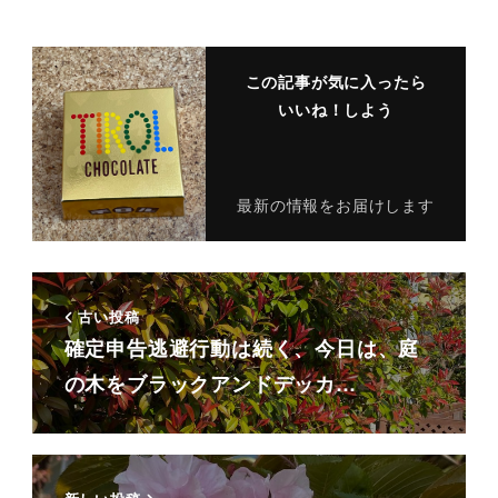
この記事が気に入ったら
いいね！しよう
最新の情報をお届けします
古い投稿
確定申告逃避行動は続く、今日は、庭
の木をブラックアンドデッカ…