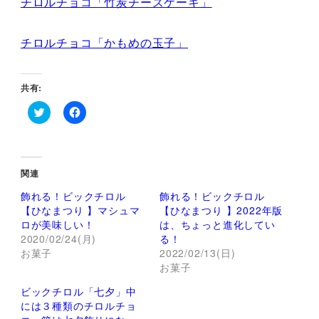
チロルチョコ「竹炭チーズケーキ」
チロルチョコ「かもめの玉子」
共有:
ク
F
リ
a
ッ
c
ク
e
し
b
て
o
関連
T
o
w
k
飾れる！ビックチロル
飾れる！ビックチロル
i
で
t
共
【ひなまつり 】マシュマ
【ひなまつり 】2022年版
t
有
ロが美味しい！
は、ちょっと進化してい
e
す
r
る
2020/02/24(月)
る！
で
に
お菓子
2022/02/13(日)
共
は
有
ク
お菓子
(
リ
新
ッ
し
ク
ビックチロル「七夕」中
い
し
には３種類のチロルチョ
ウ
て
ィ
く