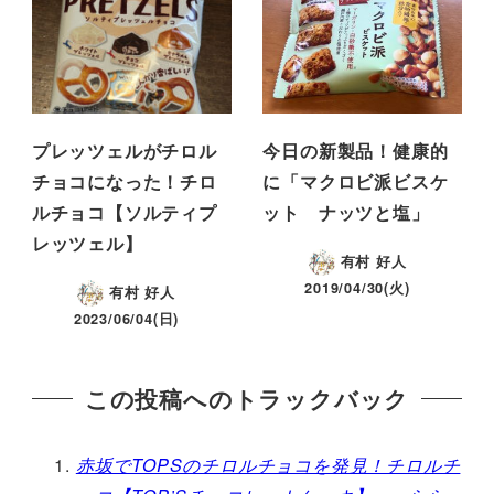
プレッツェルがチロル
今日の新製品！健康的
チョコになった！チロ
に「マクロビ派ビスケ
ルチョコ【ソルティプ
ット ナッツと塩」
レッツェル】
有村 好人
2019/04/30(火)
有村 好人
2023/06/04(日)
この投稿へのトラックバック
赤坂でTOPSのチロルチョコを発見！チロルチ