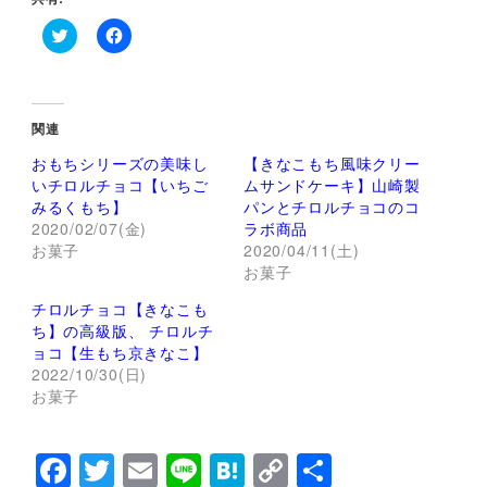
ク
F
リ
a
ッ
c
ク
e
し
b
て
o
関連
T
o
w
k
おもちシリーズの美味し
【きなこもち風味クリー
i
で
t
共
いチロルチョコ【いちご
ムサンドケーキ】山崎製
t
有
みるくもち】
パンとチロルチョコのコ
e
す
r
る
2020/02/07(金)
ラボ商品
で
に
お菓子
2020/04/11(土)
共
は
有
ク
お菓子
(
リ
新
ッ
し
ク
チロルチョコ【きなこも
い
し
ち】の高級版、 チロルチ
ウ
て
ィ
く
ョコ【生もち京きなこ】
ン
だ
2022/10/30(日)
ド
さ
ウ
い
お菓子
で
(
開
新
き
し
ま
い
F
T
E
Li
H
C
共
す
ウ
)
ィ