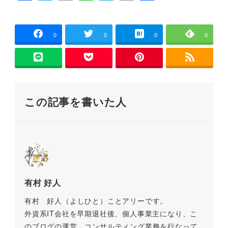
ン
a
wi
m
n
at
o
有
ド
ウ
c
tt
ai
e
e
p
で
開
e
er
l
n
y
き
0
0
0
0
ま
す
b
a
Li
)
o
n
o
k
この記事を書いた人
k
有村 好人
有村 好人（よしひと）ことアリーです。
外資系IT会社を早期退社後、個人事業主になり、こ
のブログの運営、コンサルティング業務を行なって