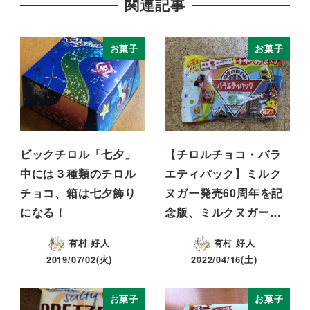
関連記事
お菓子
お菓子
ビックチロル「七夕」
【チロルチョコ・バラ
中には３種類のチロル
エティパック】ミルク
チョコ、箱は七夕飾り
ヌガー発売60周年を記
になる！
念版、ミルクヌガー…
有村 好人
有村 好人
2019/07/02(火)
2022/04/16(土)
お菓子
お菓子