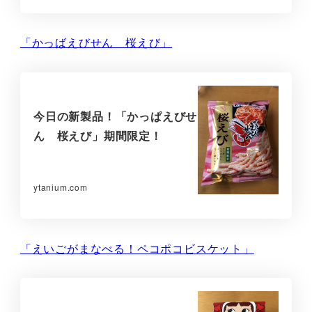
「かっばえびせん 桜えび」
今日の新製品！「かっぱえびせ
ん 桜えび」期間限定！
ytanium.com
「えいごがまなべる！ペコポコビスケット」