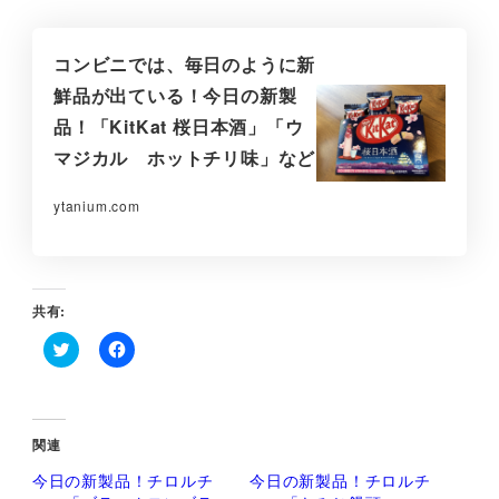
コンビニでは、毎日のように新
鮮品が出ている！今日の新製
品！「KitKat 桜日本酒」「ウ
マジカル ホットチリ味」など
ytanium.com
共有:
ク
F
リ
a
ッ
c
ク
e
し
b
て
o
関連
T
o
w
k
今日の新製品！チロルチ
今日の新製品！チロルチ
i
で
t
共