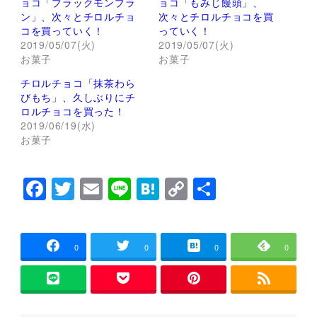
ョコ「ブラックモンブラ
ョコ「もみじ饅頭」、
t
有
ン」、次々とチロルチョ
次々とチロルチョコを買
e
す
r
る
コを買っていく！
っていく！
で
に
2019/05/07(火)
2019/05/07(火)
共
は
有
ク
お菓子
お菓子
(
リ
新
ッ
し
ク
チロルチョコ「抹茶わら
い
し
びもち」、久しぶりにチ
ウ
て
ィ
く
ロルチョコを買った！
ン
だ
2019/06/19(水)
ド
さ
ウ
い
お菓子
で
(
開
新
き
し
ま
い
F
T
E
Li
H
C
共
す
ウ
)
ィ
ン
a
wi
m
n
at
o
有
ド
ウ
c
tt
ai
e
e
p
で
開
e
er
l
n
y
き
0
0
0
0
ま
す
b
a
Li
)
o
n