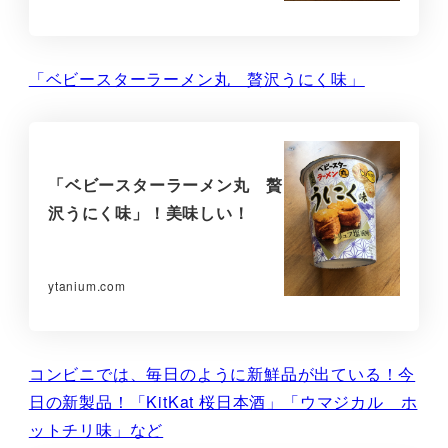
「ベビースターラーメン丸 贅沢うにく味」
「ベビースターラーメン丸 贅
沢うにく味」！美味しい！
ytanium.com
コンビニでは、毎日のように新鮮品が出ている！今
日の新製品！「KitKat 桜日本酒」「ウマジカル ホ
ットチリ味」など