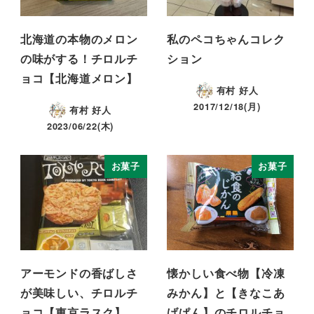
北海道の本物のメロン
私のペコちゃんコレク
の味がする！チロルチ
ション
ョコ【北海道メロン】
有村 好人
2017/12/18(月)
有村 好人
2023/06/22(木)
お菓子
お菓子
アーモンドの香ばしさ
懐かしい食べ物【冷凍
が美味しい、チロルチ
みかん】と【きなこあ
ョコ【東京ラスク】
げぱん】のチロルチョ