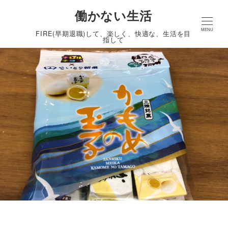
働かない生活
MENU
FIRE(早期退職)して、楽しく、快適な、生活を目
指して