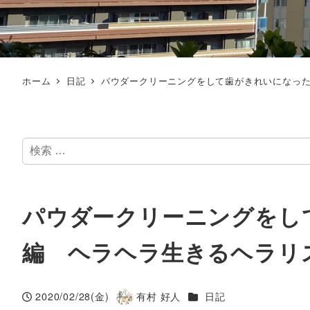
ホーム
日記
パウダークリーニングをして歯がきれいになった
検
索
パウダークリーニングをし
編 ヘラヘラ生きるヘラリ
カテゴリー
2020/02/28(金)
有村 好人
日記
投稿日
著