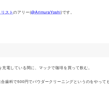
ラリスト
のアリー(
@ArimuraYoshi
)です。
を充電している間に、マックで珈琲を買って飲む。
合歯科で500円でパウダークリーニングというのをやって