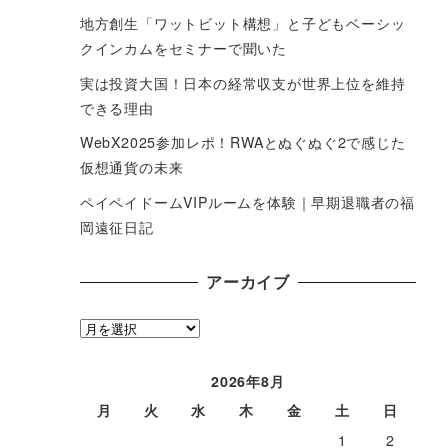
地方創生「ワットビット構想」と子どもベーシッ
クインカムをセミナーで聞いた
実は投資大国！日本の経常収支が世界上位を維持
できる理由
WebX2025参加レポ！RWAとぬぐぬぐ2で感じた
仮想通貨の未来
ペイペイドームVIPルームを体験｜早期退職者の福
岡遠征日記
アーカイブ
ア
ー
カ
2026年8月
イ
月
火
水
木
金
土
日
ブ
1
2