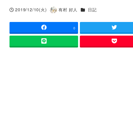
カテゴリー
2019/12/10(火)
有村 好人
日記
投稿日
著
者
0