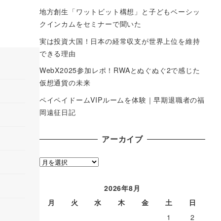
地方創生「ワットビット構想」と子どもベーシッ
クインカムをセミナーで聞いた
実は投資大国！日本の経常収支が世界上位を維持
できる理由
WebX2025参加レポ！RWAとぬぐぬぐ2で感じた
仮想通貨の未来
ペイペイドームVIPルームを体験｜早期退職者の福
岡遠征日記
アーカイブ
ア
ー
カ
2026年8月
イ
月
火
水
木
金
土
日
ブ
1
2