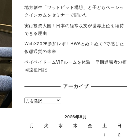
地方創生「ワットビット構想」と子どもベーシッ
クインカムをセミナーで聞いた
実は投資大国！日本の経常収支が世界上位を維持
できる理由
WebX2025参加レポ！RWAとぬぐぬぐ2で感じた
仮想通貨の未来
ペイペイドームVIPルームを体験｜早期退職者の福
岡遠征日記
アーカイブ
ア
ー
カ
2026年8月
イ
月
火
水
木
金
土
日
ブ
1
2