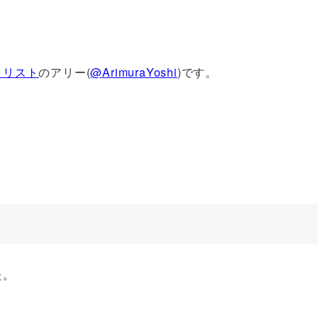
ラリスト
のアリー(
@ArimuraYoshi
)です。
た。