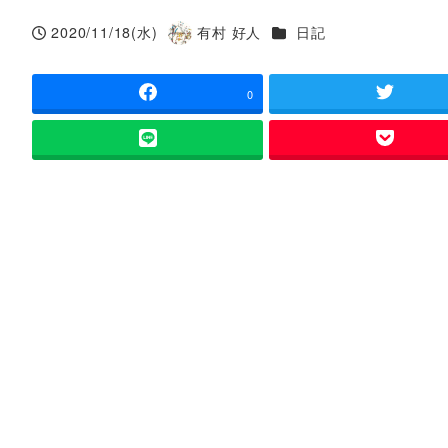
カテゴリー
2020/11/18(水)
有村 好人
日記
投稿日
著
者
0