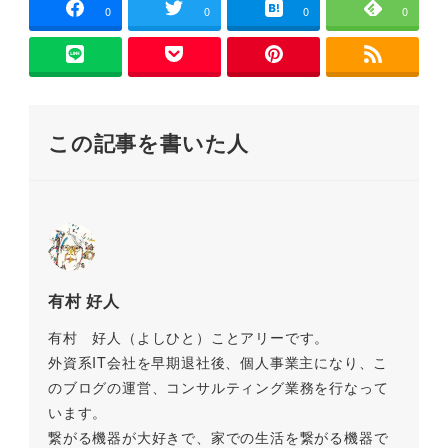
e
er
l
n
y
き
0
0
0
0
ま
す
b
a
Li
)
o
n
o
k
この記事を書いた人
k
有村 好人
有村 好人（よしひと）ことアリーです。
外資系IT会社を早期退社後、個人事業主になり、こ
のブログの運営、コンサルティング業務を行なって
います。
繋がる機器が大好きで、家での生活を繋がる機器で