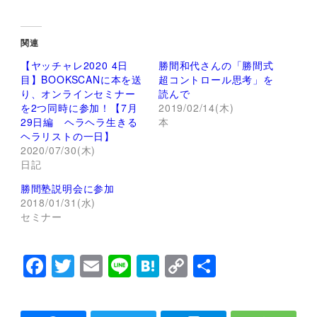
リ
a
ッ
c
ク
e
し
b
て
o
関連
T
o
w
k
【ヤッチャレ2020 4日
勝間和代さんの「勝間式
i
で
t
共
目】BOOKSCANに本を送
超コントロール思考」を
t
有
り、オンラインセミナー
読んで
e
す
r
る
を2つ同時に参加！【7月
2019/02/14(木)
で
に
29日編 ヘラヘラ生きる
本
共
は
有
ク
ヘラリストの一日】
(
リ
2020/07/30(木)
新
ッ
し
ク
日記
い
し
ウ
て
ィ
く
勝間塾説明会に参加
ン
だ
2018/01/31(水)
ド
さ
ウ
い
セミナー
で
(
開
新
き
し
ま
い
F
T
E
Li
H
C
共
す
ウ
)
ィ
ン
a
wi
m
n
at
o
有
ド
ウ
c
tt
ai
e
e
p
で
開