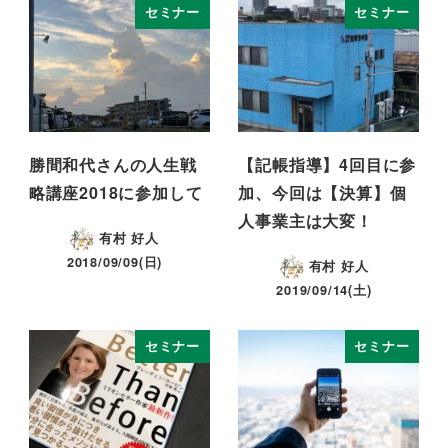
セミナー
セミナー
勝間和代さんの人生戦
【記帳指導】4回目に参
略講座2018に参加して
加、今回は【決算】個
人事業主は大変！
有村 好人
2018/09/09(日)
有村 好人
2019/09/14(土)
セミナー
セミナー