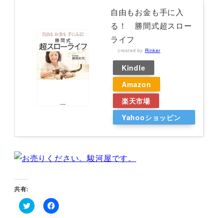
自由もお金も手に入
る！ 勝間式超スロー
ライフ
created by
Rinker
Kindle
Amazon
楽天市場
Yahooショッピン
グ
共有:
ク
F