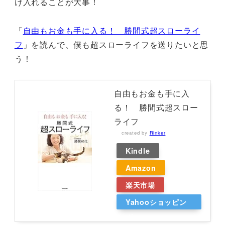
け入れることが大事！
「
自由もお金も手に入る！ 勝間式超スローライ
フ
」を読んで、僕も超スローライフを送りたいと思
う！
自由もお金も手に入
る！ 勝間式超スロー
ライフ
created by
Rinker
Kindle
Amazon
楽天市場
Yahooショッピン
グ