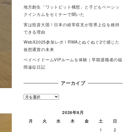
地方創生「ワットビット構想」と子どもベーシッ
クインカムをセミナーで聞いた
実は投資大国！日本の経常収支が世界上位を維持
できる理由
WebX2025参加レポ！RWAとぬぐぬぐ2で感じた
仮想通貨の未来
ペイペイドームVIPルームを体験｜早期退職者の福
岡遠征日記
アーカイブ
ア
ー
カ
2026年8月
イ
月
火
水
木
金
土
日
ブ
1
2