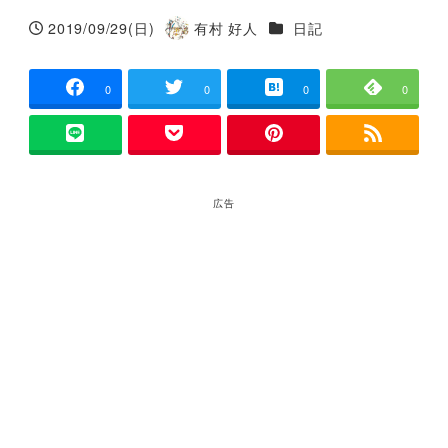
カテゴリー
2019/09/29(日)
有村 好人
日記
投稿日
著
者
0
0
0
0
広告