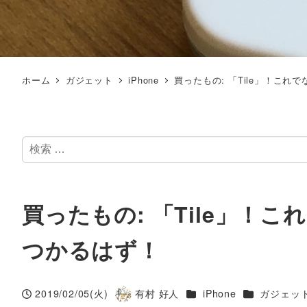
ホーム
ガジェット
iPhone
買ったもの: 「Tile」！こ
検
索
買ったもの: 「Tile」！
つかるはず！
カテゴリー
カテゴリー
2019/02/05(火)
有村 好人
iPhone
ガジェッ
投稿日
著