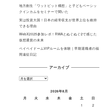
地方創生「ワットビット構想」と子どもベーシッ
クインカムをセミナーで聞いた
実は投資大国！日本の経常収支が世界上位を維持
できる理由
WebX2025参加レポ！RWAとぬぐぬぐ2で感じた
仮想通貨の未来
ペイペイドームVIPルームを体験｜早期退職者の福
岡遠征日記
アーカイブ
ア
ー
カ
2026年8月
イ
月
火
水
木
金
土
日
ブ
1
2