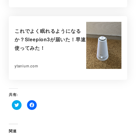
これでよく眠れるようになる
か？Sleepion3が届いた！早速
使ってみた！
ytanium.com
共有:
ク
F
リ
a
ッ
c
ク
e
し
b
て
o
関連
T
o