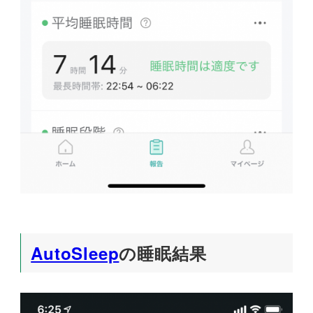
AutoSleep
の睡眠結果