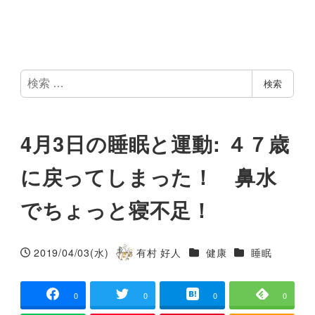
検
検索
索
4月3日の睡眠と運動: ４７歳
に戻ってしまった！ 鼻水
でちょっと寝不足！
カテゴリー
カテゴリー
2019/04/03(水)
有村 好人
健康
睡眠
投稿日
著
者
0
0
0
0