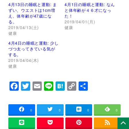
w
k
4月13日の睡眠と運動: ま
4月1日の睡眠と運動: なん
i
で
t
共
ずい、ウエストは1cm増
と体年齢が４６才になっ
t
有
え、体年齢が47歳にな
た！
e
す
r
る
る。
2019/04/01(月)
で
に
2019/04/13(土)
健康
共
は
有
ク
健康
(
リ
新
ッ
し
ク
4月4日の睡眠と運動: 少し
い
し
づつ太ってきている気が
ウ
て
ィ
く
する。
ン
だ
2019/04/04(木)
ド
さ
ウ
い
健康
で
(
開
新
き
し
ま
い
F
T
E
Li
H
C
共
す
ウ
)
ィ
ン
a
wi
m
n
at
o
有
ド
ウ
c
tt
ai
e
e
p
で
開
e
er
l
n
y
き
0
0
0
0
ま
す
b
a
Li
)