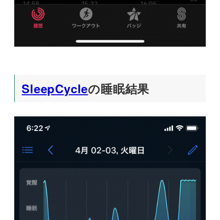
SleepCycle
の睡眠結果