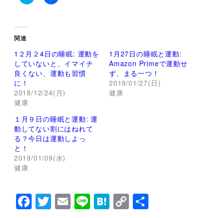
ク
F
リ
a
ッ
c
ク
e
し
b
て
o
関連
T
o
w
k
1２月２4日の睡眠: 運動を
1月27日の睡眠と運動:
i
で
t
共
していないと、イマイチ
Amazon Primeで運動せ
t
有
良くない、運動も習慣
ず、まる一つ！
e
す
r
る
に！
2019/01/27(日)
で
に
2018/12/24(月)
健康
共
は
有
ク
健康
(
リ
新
ッ
し
ク
１月９日の睡眠と運動: 運
い
し
動してない割にはねれて
ウ
て
ィ
く
る？今日は運動しよっ
ン
だ
と！
ド
さ
ウ
い
2019/01/09(水)
で
(
健康
開
新
き
し
ま
い
す
ウ
)
ィ
F
T
E
Li
H
C
共
ン
ド
a
wi
m
n
at
o
有
ウ