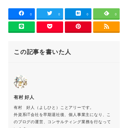
で
開
c
tt
ai
e
e
p
き
ま
e
er
l
n
y
0
0
0
0
す
)
b
a
Li
o
n
o
k
この記事を書いた人
k
有村 好人
有村 好人（よしひと）ことアリーです。
外資系IT会社を早期退社後、個人事業主になり、こ
のブログの運営、コンサルティング業務を行なって