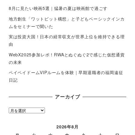
8月に見たい映画5選｜猛暑の夏は映画館で過ごす
地方創生「ワットビット構想」と子どもベーシックインカ
ムをセミナーで聞いた
実は投資大国！日本の経常収支が世界上位を維持できる理
由
WebX2025参加レポ！RWAとぬぐぬぐ2で感じた仮想通貨
の未来
ペイペイドームVIPルームを体験｜早期退職者の福岡遠征
日記
アーカイブ
ア
ー
カ
2026年8月
イ