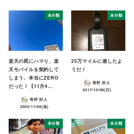
未分類
未分類
楽天の罠にハマり、楽
25万マイルに達したよ
天モバイルを契約して
うだ！
しまう、本当にZERO
有村 好人
だった！【11月4…
2017/10/08(日)
有村 好人
2020/11/06(金)
未分類
未分類