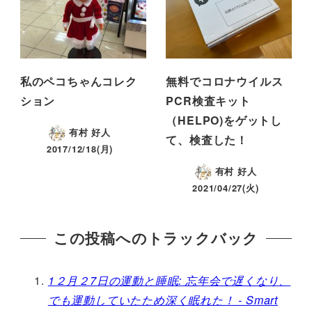
私のペコちゃんコレク
無料でコロナウイルス
ション
PCR検査キット
（HELPO)をゲットし
有村 好人
て、検査した！
2017/12/18(月)
有村 好人
2021/04/27(火)
この投稿へのトラックバック
1２月２7日の運動と睡眠: 忘年会で遅くなり、
でも運動していたため深く眠れた！ - Smart