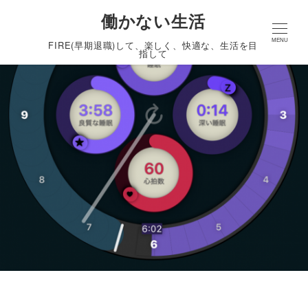
働かない生活
MENU
FIRE(早期退職)して、楽しく、快適な、生活を目
指して