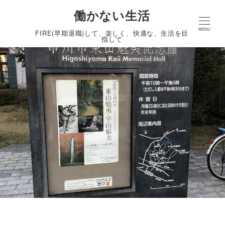
働かない生活
MENU
FIRE(早期退職)して、楽しく、快適な、生活を目
指して