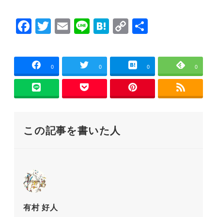
開
新
き
し
ま
い
F
T
E
Li
H
C
共
す
ウ
)
ィ
ン
a
wi
m
n
at
o
有
ド
ウ
c
tt
ai
e
e
p
で
開
e
er
l
n
y
き
0
0
0
0
ま
す
b
a
Li
)
o
n
o
k
この記事を書いた人
k
有村 好人