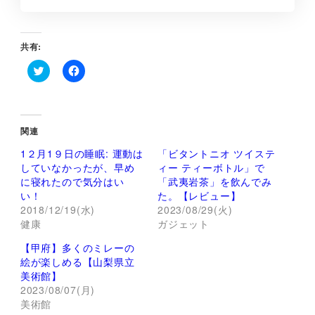
共有:
ク
F
リ
a
ッ
c
ク
e
し
b
て
o
関連
T
o
w
k
1２月1９日の睡眠: 運動は
「ビタントニオ ツイステ
i
で
t
共
していなかったが、早め
ィー ティーボトル」で
t
有
に寝れたので気分はい
「武夷岩茶」を飲んでみ
e
す
r
る
い！
た。【レビュー】
で
に
2018/12/19(水)
2023/08/29(火)
共
は
有
ク
健康
ガジェット
(
リ
新
ッ
し
ク
【甲府】多くのミレーの
い
し
絵が楽しめる【山梨県立
ウ
て
ィ
く
美術館】
ン
だ
2023/08/07(月)
ド
さ
ウ
い
美術館
で
(