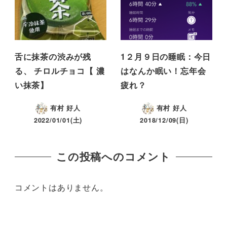
舌に抹茶の渋みが残
1２月９日の睡眠：今日
る、 チロルチョコ【 濃
はなんか眠い！忘年会
い抹茶】
疲れ？
有村 好人
有村 好人
2022/01/01(土)
2018/12/09(日)
この投稿へのコメント
コメントはありません。