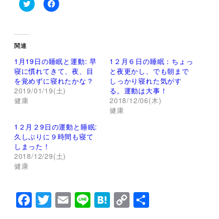
ク
F
リ
a
ッ
c
ク
e
し
b
て
o
関連
T
o
w
k
1月19日の睡眠と運動: 早
1２月６日の睡眠：ちょっ
i
で
t
共
寝に慣れてきて、夜、目
と夜更かし、でも朝まで
t
有
を覚めずに寝れたかな？
しっかり寝れた気がす
e
す
r
る
2019/01/19(土)
る。運動は大事！
で
に
健康
2018/12/06(木)
共
は
有
ク
健康
(
リ
新
ッ
し
ク
1２月２9日の運動と睡眠:
い
し
久しぶりに９時間も寝て
ウ
て
ィ
く
しまった！
ン
だ
2018/12/29(土)
ド
さ
ウ
い
健康
で
(
開
新
き
し
ま
い
F
T
E
Li
H
C
共
す
ウ
)
ィ
ン
a
wi
m
n
at
o
有
ド