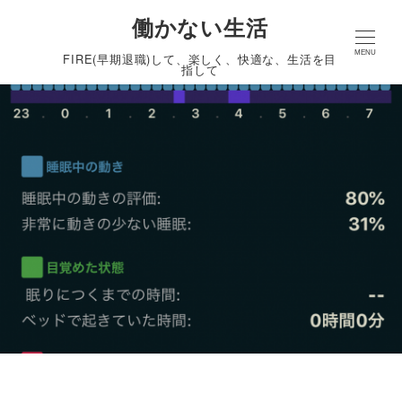
働かない生活
MENU
FIRE(早期退職)して、楽しく、快適な、生活を目
指して