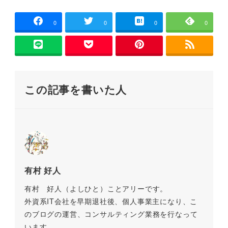
ウ
c
tt
ai
e
e
p
で
開
e
er
l
n
y
き
0
0
0
0
ま
す
b
a
Li
)
o
n
o
k
この記事を書いた人
k
有村 好人
有村 好人（よしひと）ことアリーです。
外資系IT会社を早期退社後、個人事業主になり、こ
のブログの運営、コンサルティング業務を行なって
います。