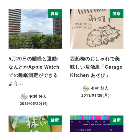
健康
健康
5月20日の睡眠と運動:
西船橋のおしゃれで美
なんとかApple Watch
味しい居酒屋「Garage
での睡眠測定ができる
Kitchen あそび」
よう…
有村 好人
2019/01/28(月)
有村 好人
2019/05/20(月)
健康
健康