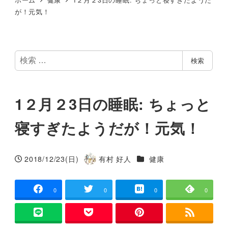
が！元気！
検
検索
索
1２月２3日の睡眠: ちょっと
寝すぎたようだが！元気！
カテゴリー
2018/12/23(日)
有村 好人
健康
投稿日
著
者
0
0
0
0