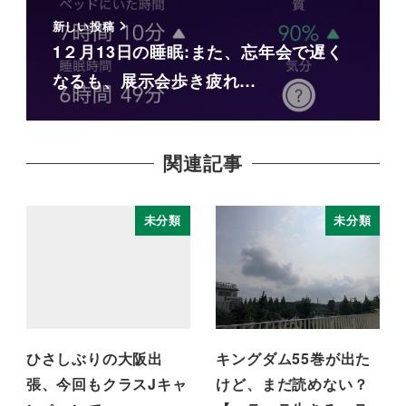
新しい投稿
1２月13日の睡眠:また、忘年会で遅く
なるも、展示会歩き疲れ…
関連記事
未分類
未分類
ひさしぶりの大阪出
キングダム55巻が出た
張、今回もクラスJキャ
けど、まだ読めない？