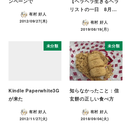
ンペーンで
【ヘラヘラ生きるヘラ
リストの一日 8月…
有村 好人
2012/09/27(木)
有村 好人
2019/08/19(月)
未分類
未分類
Kindle Paperwhite3G
知らなかったこと：信
が来た
玄餅の正しい食べ方
有村 好人
有村 好人
2012/11/27(火)
2018/09/04(火)