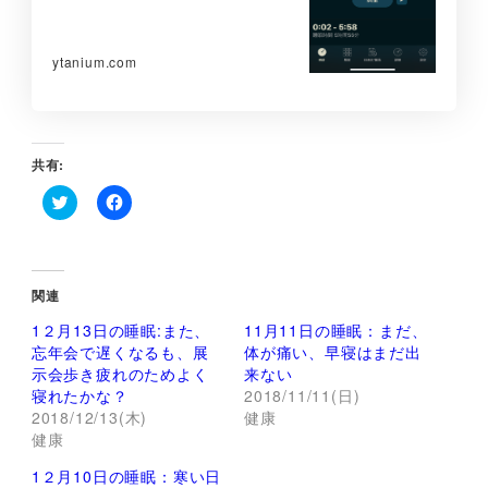
ytanium.com
共有:
ク
F
リ
a
ッ
c
ク
e
し
b
て
o
関連
T
o
w
k
1２月13日の睡眠:また、
11月11日の睡眠：まだ、
i
で
t
共
忘年会で遅くなるも、展
体が痛い、早寝はまだ出
t
有
示会歩き疲れのためよく
来ない
e
す
r
る
寝れたかな？
2018/11/11(日)
で
に
2018/12/13(木)
健康
共
は
有
ク
健康
(
リ
新
ッ
し
ク
1２月10日の睡眠：寒い日
い
し