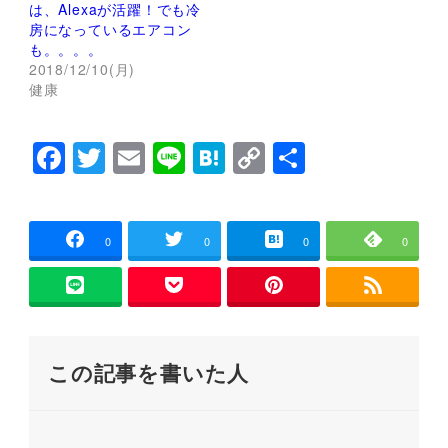
は、Alexaが活躍！でも冷
ウ
て
ィ
く
房になっているエアコン
ン
だ
も。。。。
ド
さ
ウ
い
2018/12/10(月)
で
(
健康
開
新
き
し
ま
い
す
ウ
)
ィ
F
T
E
Li
H
C
共
ン
ド
a
wi
m
n
at
o
有
ウ
で
開
c
tt
ai
e
e
p
き
ま
e
er
l
n
y
0
0
0
0
す
)
b
a
Li
o
n
o
k
この記事を書いた人
k