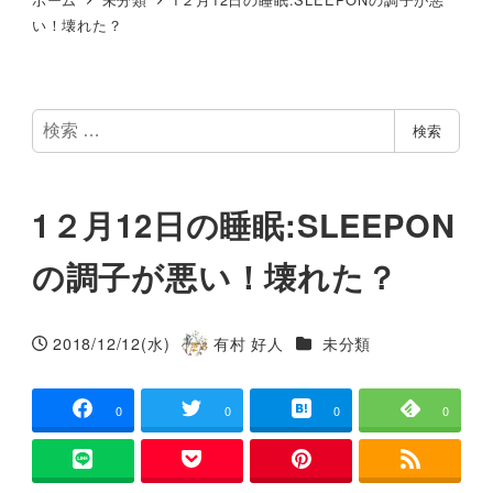
い！壊れた？
検
検索
索
1２月12日の睡眠:SLEEPON
の調子が悪い！壊れた？
カテゴリー
2018/12/12(水)
有村 好人
未分類
投稿日
著
者
0
0
0
0