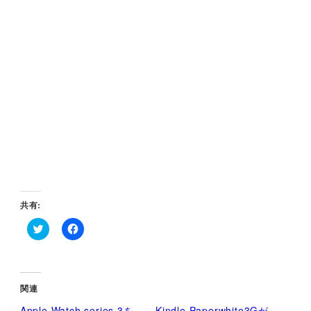
共有:
ク
F
リ
a
ッ
c
ク
e
し
b
て
o
関連
T
o
w
k
Apple Watch series 3を
Kindle Paperwhite3Gが