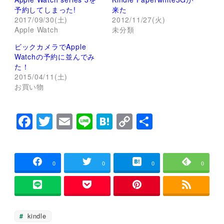
i
で
t
共
予約してしまった!
来た
t
有
2017/09/30(土)
2012/11/27(火)
e
す
r
る
Apple Watch
未分類
で
に
共
は
ビックカメラでApple
有
ク
(
リ
Watchの予約に並んでみ
新
ッ
し
ク
た！
い
し
2015/04/11(土)
ウ
て
ィ
く
お買い物
ン
だ
ド
さ
ウ
い
で
(
F
T
E
Li
H
C
共
開
新
き
し
a
wi
m
n
at
o
有
ま
い
す
ウ
)
ィ
c
tt
ai
e
e
p
ン
ド
e
er
l
n
y
ウ
0
0
0
0
で
開
b
a
Li
き
ま
o
n
す
)
o
k
kindle