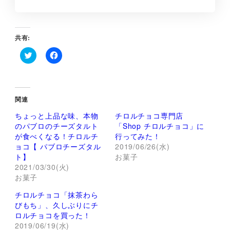
共有:
ク
F
リ
a
ッ
c
ク
e
し
b
て
o
関連
T
o
w
k
ちょっと上品な味、本物
チロルチョコ専門店
i
で
t
共
のパブロのチーズタルト
「Shop チロルチョコ」に
t
有
が食べくなる！チロルチ
行ってみた！
e
す
r
る
ョコ【 パブロチーズタル
2019/06/26(水)
で
に
ト】
お菓子
共
は
有
ク
2021/03/30(火)
(
リ
お菓子
新
ッ
し
ク
い
し
チロルチョコ「抹茶わら
ウ
て
ィ
く
びもち」、久しぶりにチ
ン
だ
ロルチョコを買った！
ド
さ
ウ
い
2019/06/19(水)