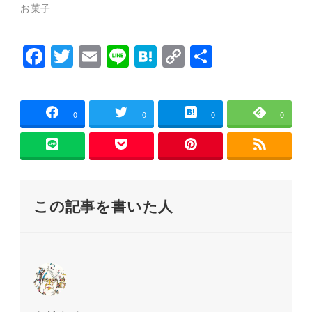
で
(
お菓子
開
新
き
し
ま
い
す
ウ
)
ィ
F
T
E
Li
H
C
共
ン
ド
a
wi
m
n
at
o
有
ウ
で
開
c
tt
ai
e
e
p
き
ま
e
er
l
n
y
0
0
0
0
す
)
b
a
Li
o
n
o
k
この記事を書いた人
k