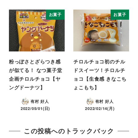
お菓子
お菓子
粉っぽさとざらつき感
チロルチョコ初のチル
が似てる！ なつ菓子堂
ドスイーツ！チロルチ
企画チロルチョコ【ヤ
ョコ【生食感 きなこち
ングドーナツ】
ょこもち】
有村 好人
有村 好人
2022/05/01(日)
2022/02/14(月)
この投稿へのトラックバック