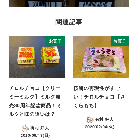
関連記事
お菓子
お菓子
チロルチョコ【クリー
桜餅の再現性がすご
ミーミルク】ミルク発
い！チロルチョコ【さ
売30周年記念商品！ミ
くらもち】
ルクと味の違いは？
有村 好人
2020/02/04(火)
有村 好人
2020/09/13(日)