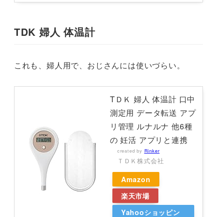
TDK 婦人 体温計
これも、婦人用で、おじさんには使いづらい。
TＤＫ 婦人 体温計 口中
測定用 データ転送 アプ
リ管理 ルナルナ 他6種
の 妊活 アプリと連携
created by
Rinker
ＴＤＫ株式会社
Amazon
楽天市場
Yahooショッピン