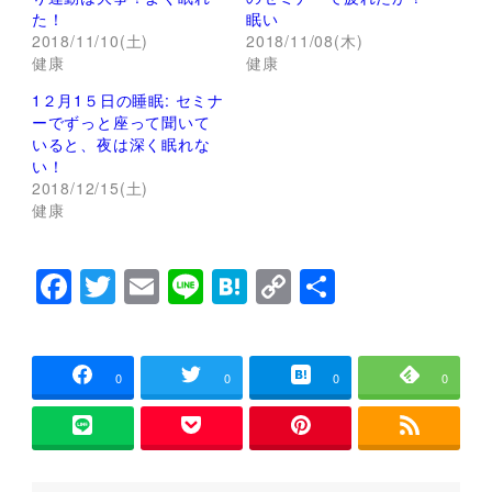
t
有
た！
眠い
e
す
r
る
2018/11/10(土)
2018/11/08(木)
で
に
健康
健康
共
は
有
ク
(
リ
1２月1５日の睡眠: セミナ
新
ッ
し
ク
ーでずっと座って聞いて
い
し
いると、夜は深く眠れな
ウ
て
ィ
く
い！
ン
だ
2018/12/15(土)
ド
さ
ウ
い
健康
で
(
開
新
き
し
ま
い
F
T
E
Li
H
C
共
す
ウ
)
ィ
ン
a
wi
m
n
at
o
有
ド
ウ
c
tt
ai
e
e
p
で
開
e
er
l
n
y
き
0
0
0
0
ま
す
b
a
Li
)
o
n