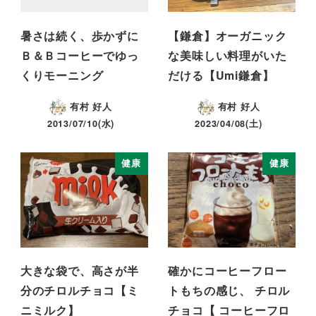
暑さは続く、歩かずに
【鎌倉】オーガニック
Ｂ＆Ｂコーヒーでゆっ
な美味しい料理がいた
くりモーニング
だける【Umi鎌倉】
有村 好人
有村 好人
2013/07/10(水)
2023/04/08(土)
健康
健康
大きな袋で、高さが半
確かにコーヒーフロー
分のチロルチョコ【ミ
トもちの感じ、 チロル
ニミルク】
チョコ【 コーヒーフロ