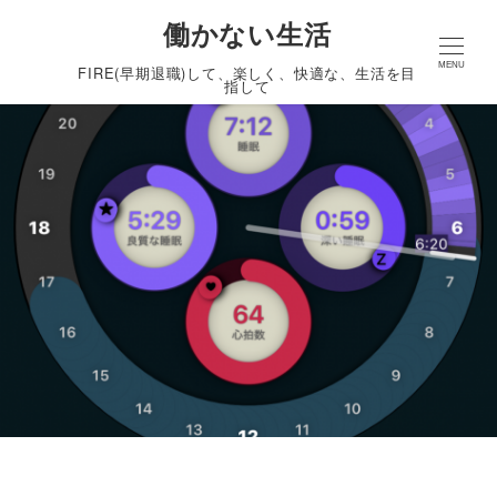
働かない生活
MENU
FIRE(早期退職)して、楽しく、快適な、生活を目
指して