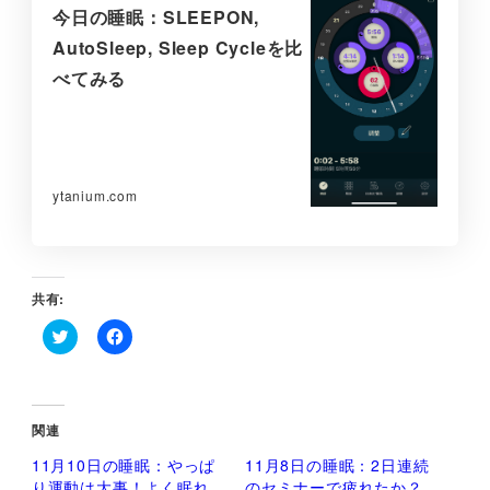
今日の睡眠：SLEEPON,
AutoSleep, Sleep Cycleを比
べてみる
ytanium.com
共有:
ク
F
リ
a
ッ
c
ク
e
し
b
て
o
関連
T
o
w
k
11月10日の睡眠：やっぱ
11月8日の睡眠：2日連続
i
で
t
共
り運動は大事！よく眠れ
のセミナーで疲れたか？