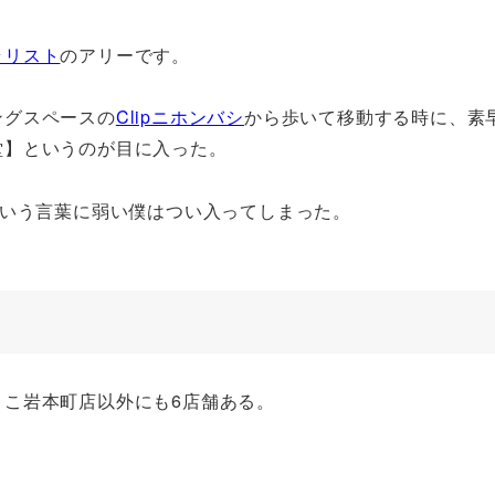
ラリスト
のアリーです。
ングスペースの
Clipニホンバシ
から歩いて移動する時に、素
堂】というのが目に入った。
という言葉に弱い僕はつい入ってしまった。
こ岩本町店以外にも6店舗ある。