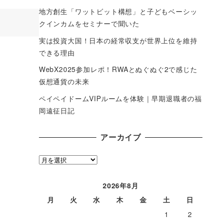
地方創生「ワットビット構想」と子どもベーシッ
クインカムをセミナーで聞いた
実は投資大国！日本の経常収支が世界上位を維持
できる理由
WebX2025参加レポ！RWAとぬぐぬぐ2で感じた
仮想通貨の未来
ペイペイドームVIPルームを体験｜早期退職者の福
岡遠征日記
アーカイブ
ア
ー
カ
2026年8月
イ
月
火
水
木
金
土
日
ブ
1
2