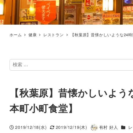
ホーム
健康
レストラン
【秋葉原】昔懐かしいような24
検
索
【秋葉原】昔懐かしいよう
本町小町食堂】
カテ
2019/12/18(水)
2019/12/19(木)
有村 好人
レ
投稿日
更新日
著