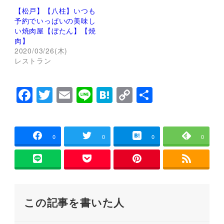
(
リ
【松戸】【八柱】いつも
新
ッ
し
ク
予約でいっぱいの美味し
い
し
い焼肉屋【ぼたん】【焼
ウ
て
ィ
く
肉】
ン
だ
2020/03/26(木)
ド
さ
ウ
い
レストラン
で
(
開
新
き
し
ま
い
F
T
E
Li
H
C
共
す
ウ
)
ィ
ン
a
wi
m
n
at
o
有
ド
ウ
c
tt
ai
e
e
p
で
開
e
er
l
n
y
き
0
0
0
0
ま
す
b
a
Li
)
o
n
o
k
この記事を書いた人
k