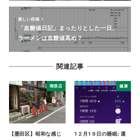
新しい投稿
「血糖値日記」まったりとした一日、
ラーメンは血糖値高め？
関連記事
喫茶店
健康
【墨田区】昭和な感じ
1２月1９日の睡眠: 運