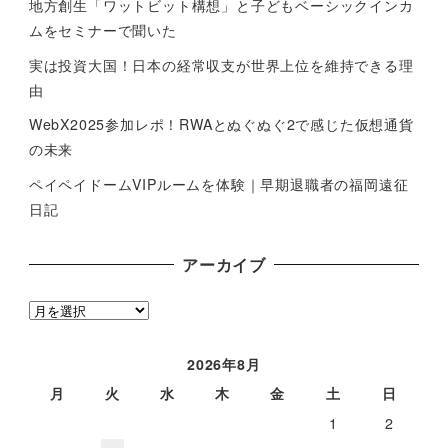
地方創生「ワットビット構想」と子どもベーシックインカ
ムをセミナーで聞いた
実は投資大国！日本の経常収支が世界上位を維持できる理
由
WebX2025参加レポ！RWAとぬぐぬぐ2で感じた仮想通貨
の未来
ペイペイドームVIPルームを体験｜早期退職者の福岡遠征
日記
アーカイブ
ア
ー
カ
2026年8月
イ
月
火
水
木
金
土
日
ブ
1
2