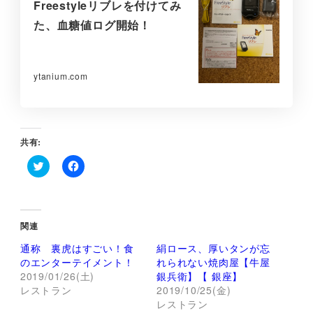
Freestyleリブレを付けてみ
た、血糖値ログ開始！
ytanium.com
共有:
ク
F
リ
a
ッ
c
ク
e
し
b
て
o
関連
T
o
w
k
通称 裏虎はすごい！食
絹ロース、厚いタンが忘
i
で
t
共
のエンターテイメント！
れられない焼肉屋【牛屋
t
有
2019/01/26(土)
銀兵衛】【 銀座】
e
す
r
る
レストラン
2019/10/25(金)
で
に
レストラン
共
は
有
ク