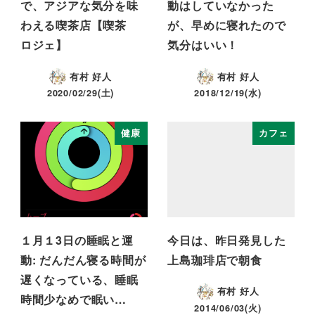
で、アジアな気分を味
動はしていなかった
わえる喫茶店【喫茶
が、早めに寝れたので
ロジェ】
気分はいい！
有村 好人
有村 好人
2020/02/29(土)
2018/12/19(水)
健康
カフェ
１月１3日の睡眠と運
今日は、昨日発見した
動: だんだん寝る時間が
上島珈琲店で朝食
遅くなっている、睡眠
有村 好人
時間少なめで眠い…
2014/06/03(火)