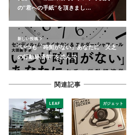
の”君への手紙”を頂きまし…
新しい投稿
”いつも「時間がない」あなたに 欠乏
の行動経済学”を読んで
関連記事
LEAF
ガジェット