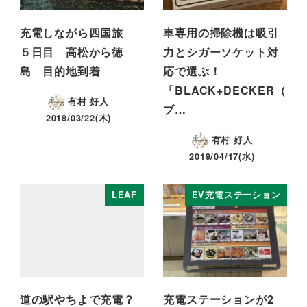
充電しながら四国旅
車専用の掃除機は吸引
５日目 高松から徳
力とシガーソケット対
島 目的地到着
応で選ぶ！
「BLACK+DECKER（
有村 好人
ブ…
2018/03/22(木)
有村 好人
2019/04/17(水)
LEAF
EV充電ステーション
道の駅やちよで充電？
充電ステーションが2