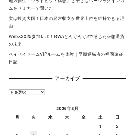
地方創生「ワットビット構想」と子どもベーシックインカ
ムをセミナーで聞いた
実は投資大国！日本の経常収支が世界上位を維持できる理
由
WebX2025参加レポ！RWAとぬぐぬぐ2で感じた仮想通貨
の未来
ペイペイドームVIPルームを体験｜早期退職者の福岡遠征
日記
アーカイブ
ア
ー
カ
2026年8月
イ
月
火
水
木
金
土
日
ブ
1
2