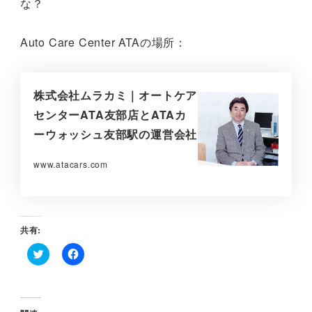
な？
Auto Care Center ATAの場所：
株式会社ムラカミ｜オートケア
センターATA友部店とATAカ
ーウォッシュ友部駅の運営会社
www.atacars.com
共有:
ク
F
リ
a
ッ
c
ク
e
し
b
て
o