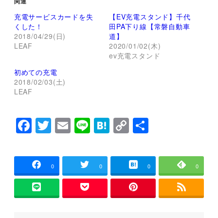
関連
T
o
w
k
充電サービスカードを失
【EV充電スタンド】千代
i
で
t
共
くした！
田PA下り線【常磐自動車
t
有
2018/04/29(日)
道】
e
す
r
る
LEAF
2020/01/02(木)
で
に
ev充電スタンド
共
は
有
ク
(
リ
初めての充電
新
ッ
し
ク
2018/02/03(土)
い
し
LEAF
ウ
て
ィ
く
ン
だ
ド
さ
F
T
E
Li
H
C
共
ウ
い
で
(
開
新
a
wi
m
n
at
o
有
き
し
ま
い
c
tt
ai
e
e
p
す
ウ
)
ィ
ン
e
er
l
n
y
0
0
0
0
ド
ウ
b
a
Li
で
開
き
o
n
ま
す
)