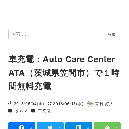
検
検索
索
車充電：Auto Care Center
ATA（茨城県笠間市）で１時
間無料充電
2018/05/04(金)
2018/06/13(水)
有村 好人
投稿日
更新日
著
カテゴリー
カテゴリー
クルマ
車充電
者
0
0
0
0