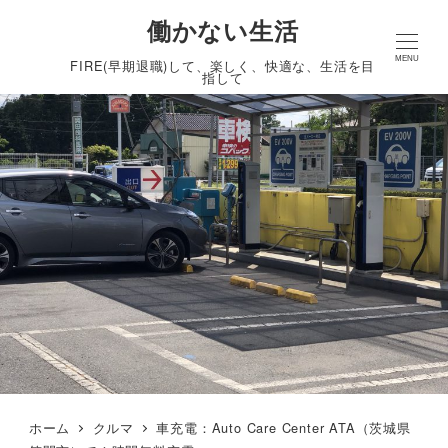
働かない生活
MENU
FIRE(早期退職)して、楽しく、快適な、生活を目
指して
ホーム
クルマ
車充電：Auto Care Center ATA（茨城県