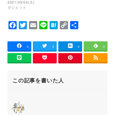
ウ
い
2021/09/04(土)
で
(
ガジェット
開
新
き
し
ま
い
す
ウ
)
ィ
F
T
E
Li
H
C
共
ン
ド
a
wi
m
n
at
o
有
ウ
で
開
c
tt
ai
e
e
p
き
ま
e
er
l
n
y
0
0
0
0
す
)
b
a
Li
o
n
o
k
この記事を書いた人
k