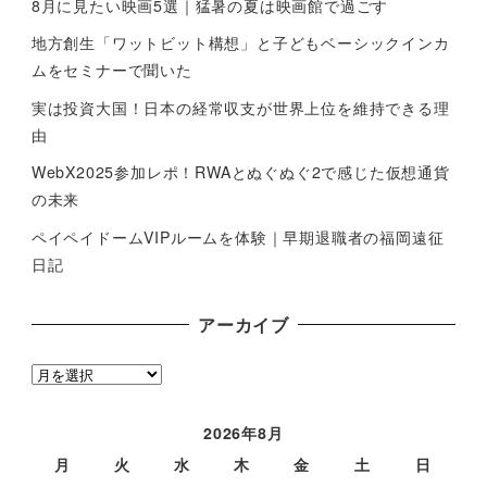
8月に見たい映画5選｜猛暑の夏は映画館で過ごす
地方創生「ワットビット構想」と子どもベーシックインカ
ムをセミナーで聞いた
実は投資大国！日本の経常収支が世界上位を維持できる理
由
WebX2025参加レポ！RWAとぬぐぬぐ2で感じた仮想通貨
の未来
ペイペイドームVIPルームを体験｜早期退職者の福岡遠征
日記
アーカイブ
ア
ー
カ
2026年8月
イ
月
火
水
木
金
土
日
ブ