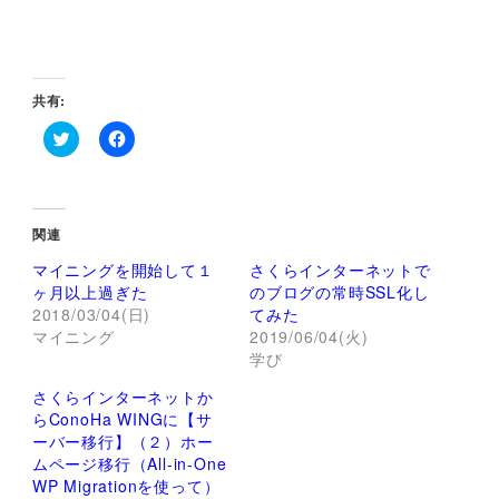
共有:
ク
F
リ
a
ッ
c
ク
e
し
b
て
o
関連
T
o
w
k
マイニングを開始して１
さくらインターネットで
i
で
t
共
ヶ月以上過ぎた
のブログの常時SSL化し
t
有
2018/03/04(日)
てみた
e
す
r
る
マイニング
2019/06/04(火)
で
に
学び
共
は
有
ク
(
リ
さくらインターネットか
新
ッ
し
ク
らConoHa WINGに【サ
い
し
ーバー移行】（２）ホー
ウ
て
ィ
く
ムページ移行（All-in-One
ン
だ
WP Migrationを使って）
ド
さ