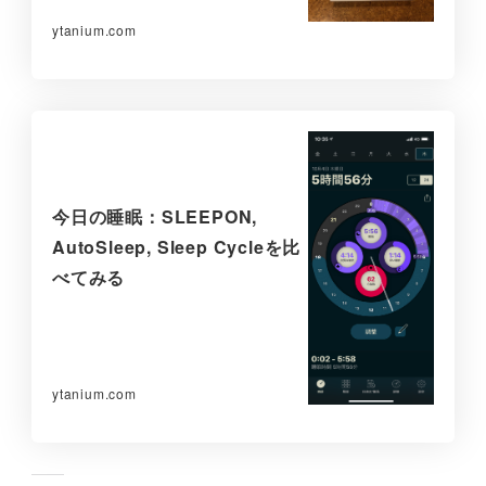
ytanium.com
今日の睡眠：SLEEPON,
AutoSleep, Sleep Cycleを比
べてみる
ytanium.com