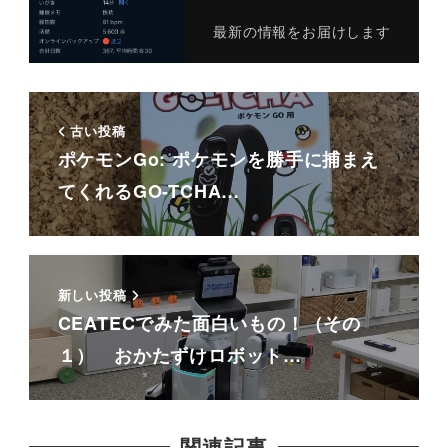
最新の情報をお届けします
古い投稿
ポケモンGo: ポケモンを勝手に捕まえ
てくれるGO-TCHA…
新しい投稿
CEATECでみた面白いもの！（その
１） おかたずけロボット…
関連記事