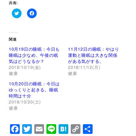
共有:
ク
F
リ
a
ッ
c
ク
e
し
b
て
o
関連
T
o
w
k
10月19日の睡眠：今日も
11月12日の睡眠：やはり
i
で
t
共
睡眠は少なめ、午後の眠
運動と睡眠は大きな関係
t
有
気はどうなるか？
がある気がする。
e
す
r
る
2018/10/19(金)
2018/11/12(月)
で
に
健康
健康
共
は
有
ク
(
リ
10月20日の睡眠：今日は
新
ッ
し
ク
ゆっくりと起きる。睡眠
い
し
時間は十分
ウ
て
ィ
く
2018/10/20(土)
ン
だ
健康
ド
さ
ウ
い
で
(
開
新
き
し
F
T
E
Li
H
C
共
ま
い
す
ウ