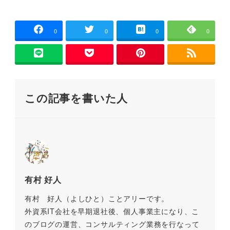
a
wi
m
n
at
o
有
)
ィ
ン
c
tt
ai
e
e
p
ド
ウ
で
e
er
l
n
y
0
0
0
0
開
き
b
a
Li
ま
す
)
o
n
o
k
この記事を書いた人
k
有村 好人
有村 好人（よしひと）ことアリーです。
外資系IT会社を早期退社後、個人事業主になり、こ
のブログの運営、コンサルティング業務を行なって