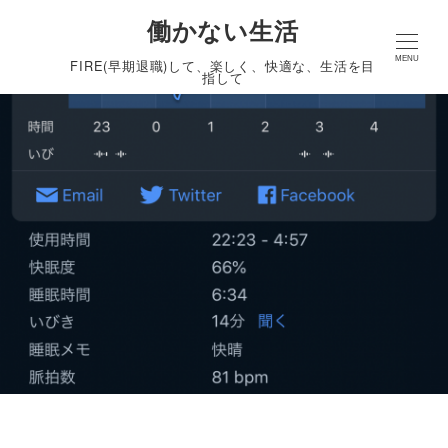
働かない生活
MENU
FIRE(早期退職)して、楽しく、快適な、生活を目
指して