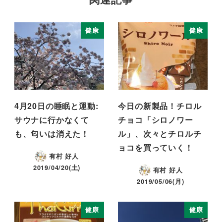
健康
健康
4月20日の睡眠と運動:
今日の新製品！チロル
サウナに行かなくて
チョコ「シロノワー
も、匂いは消えた！
ル」、次々とチロルチ
ョコを買っていく！
有村 好人
2019/04/20(土)
有村 好人
2019/05/06(月)
健康
健康