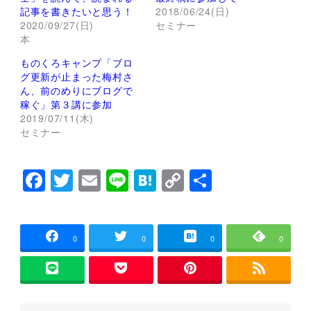
r
る
記事を書きたいと思う！
2018/06/24(日)
で
に
2020/09/27(日)
セミナー
共
は
有
ク
本
(
リ
新
ッ
し
ク
ものくろキャンプ「ブロ
い
し
グ更新が止まった梅村さ
ウ
て
ィ
く
ん、前のめりにブログで
ン
だ
稼ぐ」第３講に参加
ド
さ
ウ
い
2019/07/11(木)
で
(
セミナー
開
新
き
し
ま
い
す
ウ
)
ィ
F
T
E
Li
H
C
共
ン
ド
a
wi
m
n
at
o
有
ウ
で
開
c
tt
ai
e
e
p
き
ま
e
er
l
n
y
0
0
0
0
す
)
b
a
Li
o
n