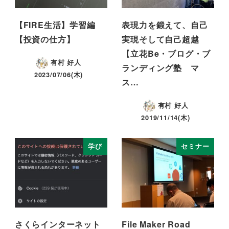
【FIRE生活】学習編
表現力を鍛えて、自己
【投資の仕方】
実現そして自己超越
【立花Be・ブログ・ブ
有村 好人
ランディング塾 マ
2023/07/06(木)
ス…
有村 好人
2019/11/14(木)
学び
セミナー
さくらインターネット
File Maker Road