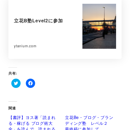
立花B塾Level2に参加
ytanium.com
共有:
ク
F
リ
a
ッ
c
ク
e
し
b
て
o
関連
T
o
w
k
【書評】ヨス著「読まれ
立花Be・ブログ・ブラン
i
で
t
共
る・稼げる ブログ術大
ディング塾 レベル２
t
有
全」を読んで、読まれる
最終稿に参加して
e
す