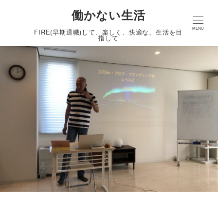
働かない生活
MENU
FIRE(早期退職)して、楽しく、快適な、生活を目
指して