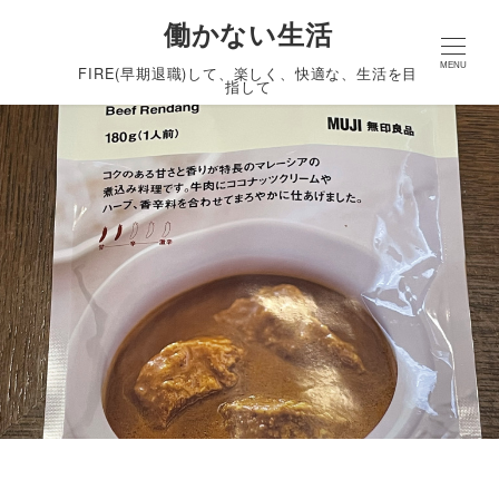
働かない生活
MENU
FIRE(早期退職)して、楽しく、快適な、生活を目
指して