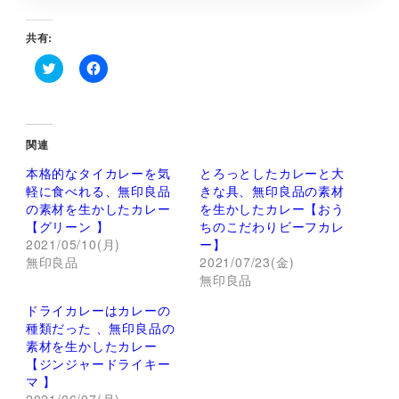
共有:
ク
F
リ
a
ッ
c
ク
e
し
b
て
o
関連
T
o
w
k
本格的なタイカレーを気
とろっとしたカレーと大
i
で
t
共
軽に食べれる、無印良品
きな具、無印良品の素材
t
有
の素材を生かしたカレー
を生かしたカレー【おう
e
す
r
る
【グリーン 】
ちのこだわりビーフカレ
で
に
2021/05/10(月)
ー】
共
は
有
ク
無印良品
2021/07/23(金)
(
リ
新
ッ
無印良品
し
ク
い
し
ドライカレーはカレーの
ウ
て
ィ
く
種類だった 、無印良品の
ン
だ
素材を生かしたカレー
ド
さ
ウ
い
【ジンジャードライキー
で
(
マ 】
開
新
き
し
2021/06/07(月)