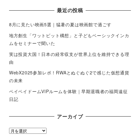
最近の投稿
8月に見たい映画5選｜猛暑の夏は映画館で過ごす
地方創生「ワットビット構想」と子どもベーシックインカ
ムをセミナーで聞いた
実は投資大国！日本の経常収支が世界上位を維持できる理
由
WebX2025参加レポ！RWAとぬぐぬぐ2で感じた仮想通貨
の未来
ペイペイドームVIPルームを体験｜早期退職者の福岡遠征
日記
アーカイブ
ア
ー