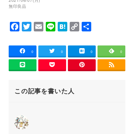
ま
い
無印良品
す
ウ
)
ィ
ン
ド
ウ
F
T
E
Li
H
C
共
で
開
a
wi
m
n
at
o
有
き
ま
す
c
tt
ai
e
e
p
)
e
er
l
n
y
0
0
0
0
b
a
Li
o
n
o
k
この記事を書いた人
k