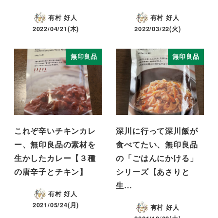
有村 好人
有村 好人
2022/04/21(木)
2022/03/22(火)
無印良品
無印良品
これぞ辛いチキンカレ
深川に行って深川飯が
ー、無印良品の素材を
食べてたい、無印良品
生かしたカレー【３種
の「ごはんにかける」
の唐辛子とチキン】
シリーズ【あさりと
生…
有村 好人
2021/05/24(月)
有村 好人