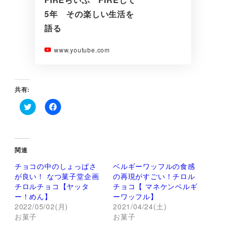
5年 その楽しい生活を
語る
www.youtube.com
共有:
ク
F
リ
a
ッ
c
ク
e
し
b
て
o
関連
T
o
w
k
チョコの中のしょっぱさ
ベルギーワッフルの食感
i
で
t
共
が良い！ なつ菓子堂企画
の再現がすごい！チロル
t
有
チロルチョコ【ヤッタ
チョコ【 マネケンベルギ
e
す
r
る
ー！めん】
ーワッフル】
で
に
2022/05/02(月)
2021/04/24(土)
共
は
有
ク
お菓子
お菓子
(
リ
新
ッ