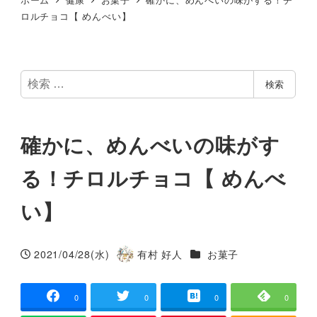
ロルチョコ【 めんべい】
検
検索
索
確かに、めんべいの味がす
る！チロルチョコ【 めんべ
い】
カテゴリー
2021/04/28(水)
有村 好人
お菓子
投稿日
著
者
0
0
0
0