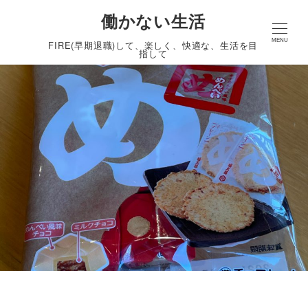
働かない生活
MENU
FIRE(早期退職)して、楽しく、快適な、生活を目
指して