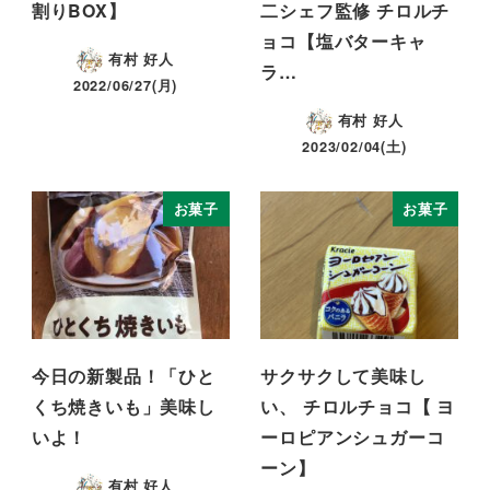
割りBOX】
二シェフ監修 チロルチ
ョコ【塩バターキャ
有村 好人
ラ…
2022/06/27(月)
有村 好人
2023/02/04(土)
お菓子
お菓子
今日の新製品！「ひと
サクサクして美味し
くち焼きいも」美味し
い、 チロルチョコ【 ヨ
いよ！
ーロピアンシュガーコ
ーン】
有村 好人