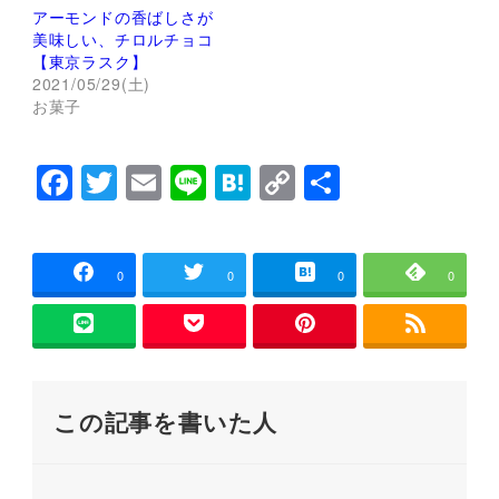
し
ク
アーモンドの香ばしさが
い
し
美味しい、チロルチョコ
ウ
て
ィ
く
【東京ラスク】
ン
だ
2021/05/29(土)
ド
さ
ウ
い
お菓子
で
(
開
新
き
し
ま
い
F
T
E
Li
H
C
共
す
ウ
)
ィ
ン
a
wi
m
n
at
o
有
ド
ウ
c
tt
ai
e
e
p
で
開
e
er
l
n
y
き
0
0
0
0
ま
す
b
a
Li
)
o
n
o
k
この記事を書いた人
k