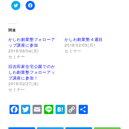
ク
F
リ
a
ッ
c
ク
e
し
b
て
o
関連
T
o
w
k
かしわ創業塾フォローア
かしわ創業塾４週目
i
で
t
共
ップ講座に参加
2018/02/05(月)
t
有
2018/06/04(月)
セミナー
e
す
r
る
セミナー
で
に
共
は
旧吉田家住宅公園でのか
有
ク
(
リ
しわ創業塾フォローアッ
新
ッ
し
ク
プ講座に参加！
い
し
2019/02/27(水)
ウ
て
ィ
く
セミナー
ン
だ
ド
さ
ウ
い
で
(
F
T
E
Li
H
C
共
開
新
き
し
a
wi
m
n
at
o
有
ま
い
す
ウ
)
ィ
c
tt
ai
e
e
p
ン