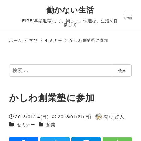
働かない生活
MENU
FIRE(早期退職)して、楽しく、快適な、生活を目
指して
ホーム
学び
セミナー
かしわ創業塾に参加
検
検索
索
かしわ創業塾に参加
2018/01/14(日)
2018/01/21(日)
有村 好人
投稿日
更新日
著
カテゴリー
カテゴリー
セミナー
起業
者