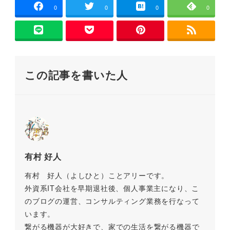
ド
e
er
l
n
y
ウ
0
0
0
0
で
開
b
a
Li
き
ま
o
n
す
)
o
k
この記事を書いた人
k
有村 好人
有村 好人（よしひと）ことアリーです。
外資系IT会社を早期退社後、個人事業主になり、こ
のブログの運営、コンサルティング業務を行なって
います。
繋がる機器が大好きで、家での生活を繋がる機器で