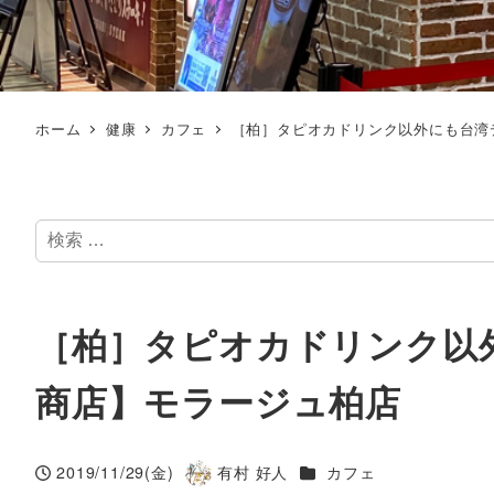
ホーム
健康
カフェ
［柏］タピオカドリンク以外にも台湾
検
索
［柏］タピオカドリンク以
商店】モラージュ柏店
カテゴリー
2019/11/29(金)
有村 好人
カフェ
投稿日
著