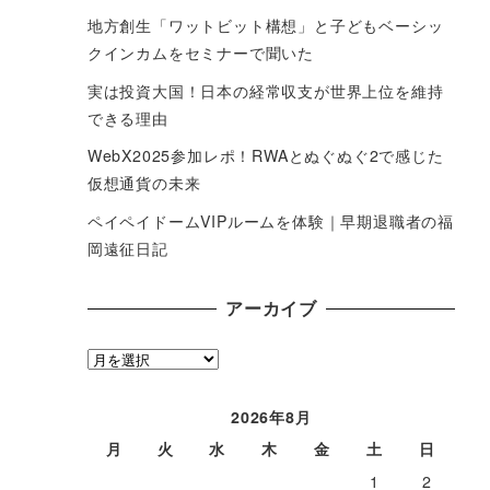
地方創生「ワットビット構想」と子どもベーシッ
クインカムをセミナーで聞いた
実は投資大国！日本の経常収支が世界上位を維持
できる理由
WebX2025参加レポ！RWAとぬぐぬぐ2で感じた
仮想通貨の未来
ペイペイドームVIPルームを体験｜早期退職者の福
岡遠征日記
アーカイブ
ア
ー
カ
2026年8月
イ
月
火
水
木
金
土
日
ブ
1
2