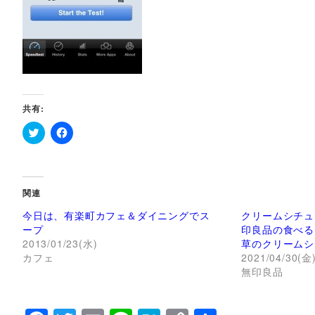
共有:
ク
F
リ
a
ッ
c
ク
e
し
b
て
o
関連
T
o
w
k
今日は、有楽町カフェ＆ダイニングでス
クリームシチュ
i
で
t
共
ープ
印良品の食べる
t
有
2013/01/23(水)
草のクリームシ
e
す
r
る
カフェ
2021/04/30(金
で
に
無印良品
共
は
有
ク
(
リ
新
ッ
し
ク