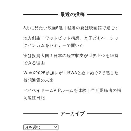
最近の投稿
8月に見たい映画5選｜猛暑の夏は映画館で過ごす
地方創生「ワットビット構想」と子どもベーシッ
クインカムをセミナーで聞いた
実は投資大国！日本の経常収支が世界上位を維持
できる理由
WebX2025参加レポ！RWAとぬぐぬぐ2で感じた
仮想通貨の未来
ペイペイドームVIPルームを体験｜早期退職者の福
岡遠征日記
アーカイブ
ア