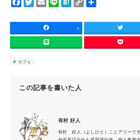
F
T
E
Li
H
C
共
い
し
ウ
て
a
wi
m
n
at
o
有
ィ
く
ン
だ
ド
さ
c
tt
ai
e
e
p
ウ
い
で
(
e
er
l
n
y
0
開
新
き
し
ま
い
b
a
Li
す
ウ
)
ィ
o
n
ン
ド
ウ
o
k
カフェ
で
開
k
き
ま
す
)
この記事を書いた人
有村 好人
有村 好人（よしひと）ことアリーで
外資系IT会社を早期退社後、個人事業